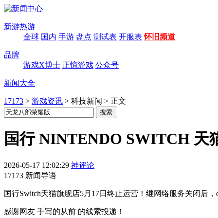
新游热游
全球
国内
手游
盘点
测试表
开服表
怀旧频道
品牌
游戏X博士
正惊游戏
公众号
新闻大全
17173
>
游戏资讯
>
科技新闻
>
正文
国行 NINTENDO SWITC
2026-05-17 12:02:29
神评论
17173 新闻导语
国行Switch天猫旗舰店5月17日终止运营！继网络服务关闭
感谢网友 手写的从前 的线索投递！