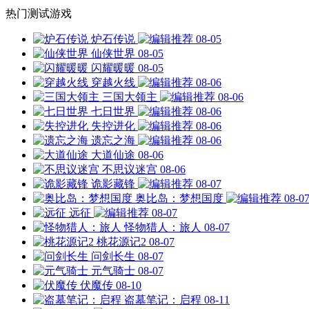
热门测试游戏
炉石传说
08-05
仙侠世界
08-05
闪耀暖暖
08-05
穿越火线
08-06
三国大领主
08-06
七日世界
08-06
失控进化
08-06
遗忘之海
08-06
大道仙途
08-06
不思议迷宫
08-06
诡影藏锋
08-07
奥比岛：梦想国度
08-0
远征
08-07
怪物猎人：旅人
08-07
桃花源记2
08-07
问剑长生
08-07
元气骑士
08-07
伏魔传
08-10
盗墓笔记：启程
08-11