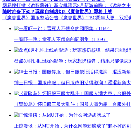
网易搜打撤《诡影藏锋》新实机演示
8月新游前瞻：《诡秘之
随时准备下架？玩家自制虚幻5《魔兽世界》即将上线
《魔兽世界》国服整治公告
《魔兽世界》TBC周年大更：双经
一看吓一跳：雷死人不偿命的囧图集（1169）
盘点8月扎堆上线的影游：玩家想扔核弹，结果只能谈恋
绅士日报：国服停服，但日服依旧活得滋润！涩涩新角太
《冒险岛》怀旧服三服大乱斗！国服人满为患，台服外挂
正惊漫谈：从MU开始，为什么网游翅膀成了"躲不掉的刚