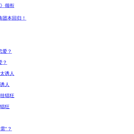
主》领衔
典团本回归！
爱？
诱人
猖狂
需"？