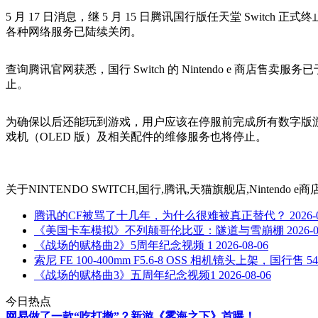
5 月 17 日消息，继 5 月 15 日腾讯国行版任天堂 Switch 
各种网络服务已陆续关闭。
查询腾讯官网获悉，国行 Switch 的 Nintendo e 商店售卖服
止。
为确保以后还能玩到游戏，用户应该在停服前完成所有数字版游戏或软件或实体游
戏机（OLED 版）及相关配件的维修服务也将停止。
关于
NINTENDO SWITCH,国行,腾讯,天猫旗舰店,Nintendo
腾讯的CF被骂了十几年，为什么很难被真正替代？
2026-
《美国卡车模拟》不列颠哥伦比亚：隧道与雪崩棚
2026-
《战场的赋格曲2》5周年纪念视频 1
2026-08-06
索尼 FE 100-400mm F5.6-8 OSS 相机镜头上架，国行售 54
《战场的赋格曲3》五周年纪念视频1
2026-08-06
今日热点
网易做了一款“吃打撤”？新游《雾海之下》首曝！