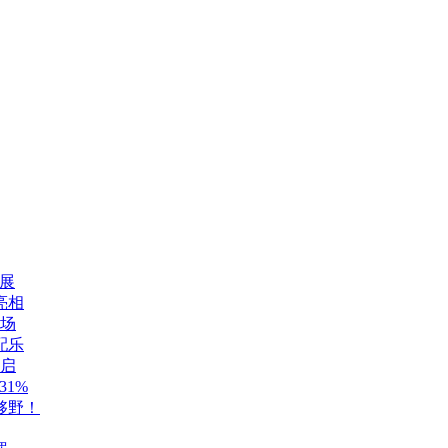
展
亮相
登场
配乐
开启
1%
够野！