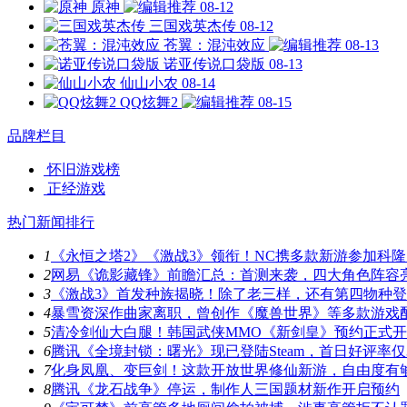
原神
08-12
三国戏英杰传
08-12
苍翼：混沌效应
08-13
诺亚传说口袋版
08-13
仙山小农
08-14
QQ炫舞2
08-15
品牌栏目
怀旧游戏榜
正经游戏
热门新闻排行
1
《永恒之塔2》《激战3》领衔！NC携多款新游参加科隆
2
网易《诡影藏锋》前瞻汇总：首测来袭，四大角色阵容
3
《激战3》首发种族揭晓！除了老三样，还有第四物种
4
暴雪资深作曲家离职，曾创作《魔兽世界》等多款游戏
5
清冷剑仙大白腿！韩国武侠MMO《新剑皇》预约正式
6
腾讯《全境封锁：曙光》现已登陆Steam，首日好评率仅3
7
化身凤凰、变巨剑！这款开放世界修仙新游，自由度有
8
腾讯《龙石战争》停运，制作人三国题材新作开启预约