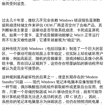
验而受到追责。
过去几十年里，微软几乎完全依赖 Windows 错误报告遥测数
据和崩溃转储文件来评估 OEM 厂商是否交付了合格产品。其
判断标准主要是：该驱动是否导致系统崩溃、卡死或蓝屏死
机。如果一个显卡、蓝牙或音频驱动能够让 Win11 正常运行
而不引发灾难性故障，它通常就被视为“稳定”的。
这种传统方法给 Windows（包括旧版本）制造了一个巨大的盲
区。一个驱动可能在纸面上非常稳定，但实际上却在破坏用户
体验，例如高延迟、随机的音频爆音、游戏掉帧以及微小的系
统卡顿。而在旧认证规则下，这些存在明显缺陷的驱动程序却
被认为是完全可接受的。
这种规则最具破坏性的后果之一，便是长期存在的“Modern
Standby”问题 —— 现代 Windows 笔记本电脑本应像智能手机
一样节能，偶尔唤醒低功耗组件获取邮件或更新后台应用。然
而，只要一个存储控制器或 Wi-Fi 驱动优化不佳，就有可能导
致计算机处理器无法进入低功耗状态（即 C 状态）。因此，
虽然你的笔记本电脑显示为休眠状态，但仍在悄悄消耗电量，