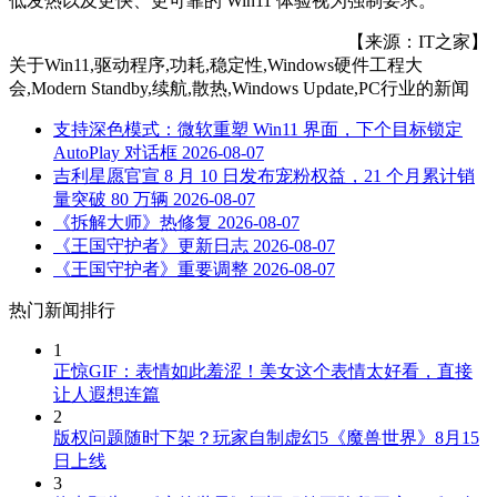
低发热以及更快、更可靠的 Win11 体验视为强制要求。
【来源：IT之家】
关于
Win11,驱动程序,功耗,稳定性,Windows硬件工程大
会,Modern Standby,续航,散热,Windows Update,PC行业
的新闻
支持深色模式：微软重塑 Win11 界面，下个目标锁定
AutoPlay 对话框
2026-08-07
吉利星愿官宣 8 月 10 日发布宠粉权益，21 个月累计销
量突破 80 万辆
2026-08-07
《拆解大师》热修复
2026-08-07
《王国守护者》更新日志
2026-08-07
《王国守护者》重要调整
2026-08-07
热门新闻排行
1
正惊GIF：表情如此羞涩！美女这个表情太好看，直接
让人遐想连篇
2
版权问题随时下架？玩家自制虚幻5《魔兽世界》8月15
日上线
3