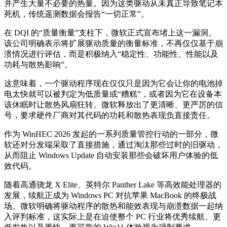
并产生大量不必要的热量。因为这类驱动从未真正导致笔记本
死机，传统遥测数据会报告“一切正常”。
在 DQI 的“质量衡量”支柱下，微软正式宣布堵上这一漏洞。
该公司明确表示将扩展驱动质量的衡量标准，不再仅仅基于崩
溃情况进行评估，而是积极纳入“稳定性、功能性、性能以及
功耗与散热影响”。
这意味着，一个驱动程序现在仅仅只是因为它会让你的电池掉
电太快就可以被判定为低质量或“糟糕”，或者因为它在设备本
该休眠时让散热风扇狂转。微软释放出了更清晰、更严厉的信
号，要求硬件厂商对其代码的功耗和散热表现负直接责任。
作为 WinHEC 2026 发起的一系列质量管控行动的一部分，微
软还对分发端采取了直接措施，通过淘汰那些过时的旧驱动，
从而阻止 Windows Update 自动安装那些会破坏用户体验的低
效代码。
随着高通骁龙 X Elite、英特尔 Panther Lake 等高效能处理器的
发展，续航正成为 Windows PC 对抗苹果 MacBook 的终极战
场。微软明确将驱动程序的散热和能效表现与崩溃数据一起纳
入评判标准，这实际上是在迫使整个 PC 行业将优秀续航、更