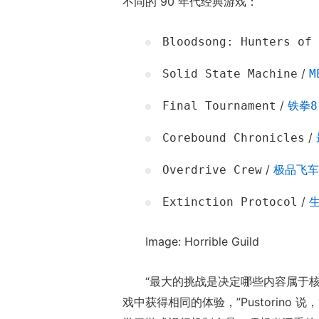
不同的 90 年代经典游戏：
Bloodsong: Hunters of 
/
Solid State Machine
M
/
Final Tournament
铁拳8
/
Corebound Chronicles
17周年庆典 争
/
Overdrive Crew
极品飞车
爆开启
/
Extinction Protocol
Image: Horrible Guild
“最大的挑战是决定哪些内容属于
戏中获得相同的体验，”Pustorin