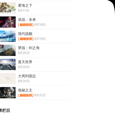
雾海之下
8月17日
逆战：未来
8月18日
现代战舰
8月19日
梦战：剑之海
8月20日
遮天世界
8月20日
大周列国志
8月20日
诡秘之主
8月21日
牌栏目