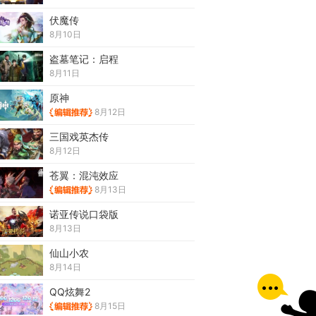
伏魔传
8月10日
盗墓笔记：启程
8月11日
原神
8月12日
三国戏英杰传
8月12日
苍翼：混沌效应
8月13日
诺亚传说口袋版
8月13日
仙山小农
8月14日
QQ炫舞2
8月15日