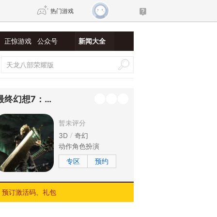
热门游戏
正惊游戏
公众号
新闻大全
DNF
传奇4
剑网3旗舰版
新天龙八部
最终幻想7：重生
自由
诛仙世界
新仙侠5
暂未评分
3D
奇幻
动作角色扮演
专区
预约
预订激活码、礼包