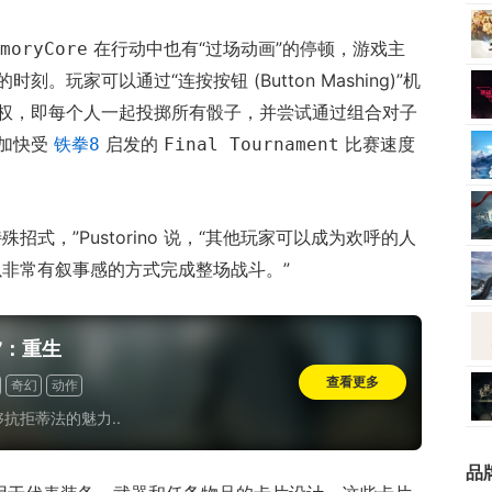
在行动中也有“过场动画”的停顿，游戏主
moryCore
玩家可以通过“连按按钮 (Button Mashing)”机
权，即每个人一起投掷所有骰子，并尝试通过组合对子
是加快受
启发的
比赛速度
铁拳8
Final Tournament
式，”Pustorino 说，“其他玩家可以成为欢呼的人
钟内以非常有叙事感的方式完成整场战斗。”
7：重生
查看更多
奇幻
动作
抗拒蒂法的魅力..
品