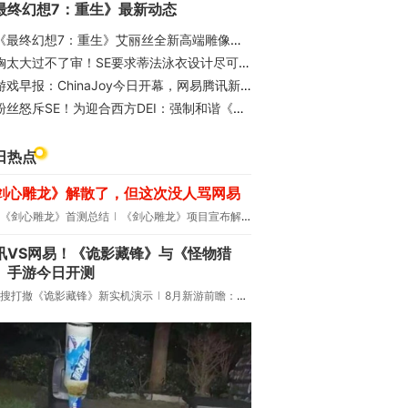
最终幻想7：重生》最新动态
《最终幻想7：重生》艾丽丝全新高端雕像公开 1/4比例精致完美
胸太大过不了审！SE要求蒂法泳衣设计尽可能保守
游戏早报：ChinaJoy今日开幕，网易腾讯新游细节新曝光
粉丝怒斥SE！为迎合西方DEI：强制和谐《最终幻想7：重生》蒂法泳装
日热点
剑心雕龙》解散了，但这次没人骂网易
《剑心雕龙》首测总结
《剑心雕龙》项目宣布解散
讯VS网易！《诡影藏锋》与《怪物猎
》手游今日开测
搜打撤《诡影藏锋》新实机演示
8月新游前瞻：《诡秘之主》领衔