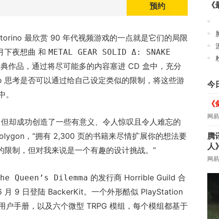
《
预约
Pustorino 最欣赏 90 年代视频游戏的一点就是它们的局限
和
 月下夜想曲
METAL GEAR SOLID Δ: SNAKE
经典作品，通过将尽可能多的内容塞进 CD 盒中，充分
storino 思考是否可以通过给自己设定类似的限制，将这些游
今
中。
《
网易
，但却成功创造了一些有意义、令人惊叹且令人难忘的
腾
Polygon，“拥有 2,300 页的书籍来尽情扩展你的想法要
人
的限制，但对我来说是一个有趣的设计挑战。”
网易
的发行商 Horrible Guild 合
he Queen’s Dilemma
 9 日登陆 BackerKit。一个外形酷似 PlayStation
户手册，以及六个微型 TRPG 模组，每个模组都基于