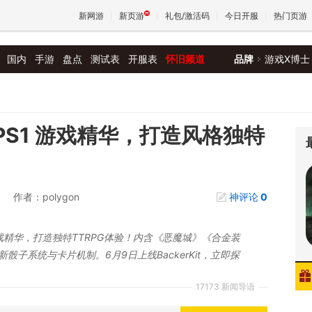
新网游
新页游
礼包/激活码
今日开服
热门页游
国内
手游
盘点
测试表
开服表
怀旧频道
品牌
游戏X博士
魔兽
天堂
合 PS1 游戏精华，打造风格独特
王权与
作者：polygon
神评论
0
典游戏精华，打造独特TTRPG体验！内含《恶魔城》《合金装
骰子系统与卡片机制。6月9日上线BackerKit，立即探
17173 新闻导语