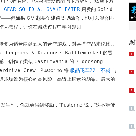
状启发了用于代表装备、武器和任务物品的卡片设计。这些卡片
启发的
L GEAR SOLID Δ: SNAKE EATER
Solid
——但如果 GM 想要创建跨类型融合，也可以混合匹
作为教程，让你在游戏过程中学习规则。
热
转变为适合两到五人的合作游戏，对某些作品来说比其
的冒
x Dungeons & Dragons: Battlemarked
1
感，创作了类似
的
Castlevania
Bloodsong:
，Pustorino 将
与
erdrive Crew
极品飞车22：不羁
2
追逐场景为核心的高风险、高肾上腺素的劫案。最大的
3
时，你就会得到奖励，”Pustorino 说，“这不难传
4
5