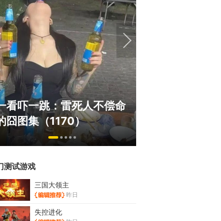
绅士日报：国游泳装皮涩度
巅峰在线150
拉爆了！大雷熟女上演蒙眼
游，如今带着怀
play
来了！
门测试游戏
三国大领主
昨日
失控进化