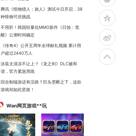
腾讯《怪物猎人：旅人》测试今日开启，38
z
种怪物可供挑战
不用肝！韩国轻量化MMO新作《日蚀：觉
醒》公测时间确定
t
《传奇4》公开五周年全球献礼视频 累计用
户超过2440万人
泳装太清凉不让上？《龙之剑》DLC被和
谐，官方紧急滑跪
回合制端游还有活路？巨头垄断之下，这款
游戏却如此坚挺！
Wan网页游戏**玩