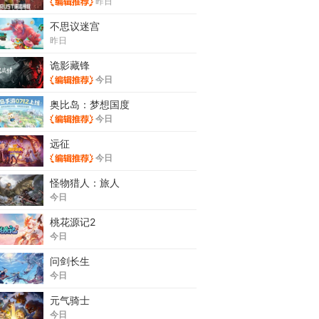
昨日
不思议迷宫
昨日
诡影藏锋
今日
奥比岛：梦想国度
今日
远征
今日
怪物猎人：旅人
今日
桃花源记2
今日
问剑长生
今日
元气骑士
今日