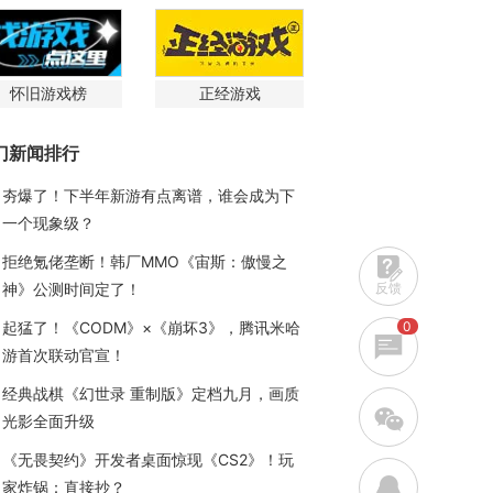
怀旧游戏榜
正经游戏
门新闻排行
夯爆了！下半年新游有点离谱，谁会成为下
一个现象级？
拒绝氪佬垄断！韩厂MMO《宙斯：傲慢之
反馈
神》公测时间定了！
0
起猛了！《CODM》×《崩坏3》，腾讯米哈
游首次联动官宣！
经典战棋《幻世录 重制版》定档九月，画质
w
光影全面升级
《无畏契约》开发者桌面惊现《CS2》！玩
q
家炸锅：直接抄？