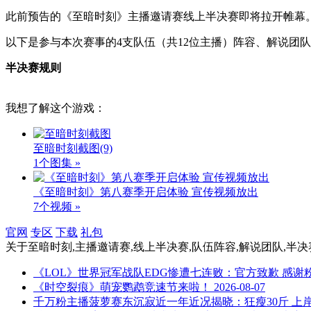
此前预告的《至暗时刻》主播邀请赛线上半决赛即将拉开帷幕
以下是参与本次赛事的4支队伍（共12位主播）阵容、解说团
半决赛规则
我想了解这个游戏：
至暗时刻截图
(9)
1个图集 »
《至暗时刻》第八赛季开启体验 宣传视频放出
7个视频 »
官网
专区
下载
礼包
关于
至暗时刻,主播邀请赛,线上半决赛,队伍阵容,解说团队,半决
《LOL》世界冠军战队EDG惨遭七连败：官方致歉 感谢
《时空裂痕》萌宠鹦鹉竞速节来啦！
2026-08-07
千万粉主播菠萝赛东沉寂近一年近况揭晓：狂瘦30斤 上