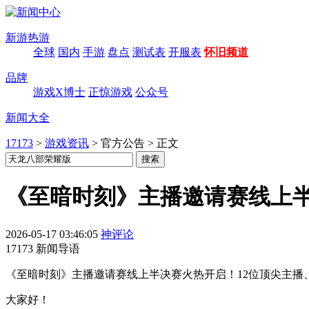
新游热游
全球
国内
手游
盘点
测试表
开服表
怀旧频道
品牌
游戏X博士
正惊游戏
公众号
新闻大全
17173
>
游戏资讯
>
官方公告
>
正文
《至暗时刻》主播邀请赛线上
2026-05-17 03:46:05
神评论
17173 新闻导语
《至暗时刻》主播邀请赛线上半决赛火热开启！12位顶尖主播
大家好！