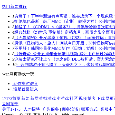
热门新闻排行
1
夯爆了！下半年新游有点离谱，谁会成为下一个现象级
2
拒绝氪佬垄断！韩厂MMO《宙斯：傲慢之神》公测时
3
起猛了！《CODM》×《崩坏3》，腾讯米哈游首次联动
4
经典战棋《幻世录 重制版》定档九月，画质光影全面升
5
《无畏契约》开发者桌面惊现《CS2》！玩家炸锅：直
6
腾讯《怪物猎人：旅人》测试今日开启，38种怪物可供
7
不用肝！韩国轻量化MMO新作《日蚀：觉醒》公测时
8
《传奇4》公开五周年全球献礼视频 累计用户超过2440
9
泳装太清凉不让上？《龙之剑》DLC被和谐，官方紧急
10
回合制端游还有活路？巨头垄断之下，这款游戏却如此
Wan网页游戏**玩
动作爽游
进入
谁是首富
进入
17173首页
|
新闻
|
新网游
|
找游戏
|
小游戏
|
社区
|
视频
|
博客
|
下载
|
网页
返回顶部
关于17173
|
人才招聘
|
广告服务
|
商务洽谈
|
联系方式
|
客服中
Copyright © 2001-2026 17173. All rights reserved.