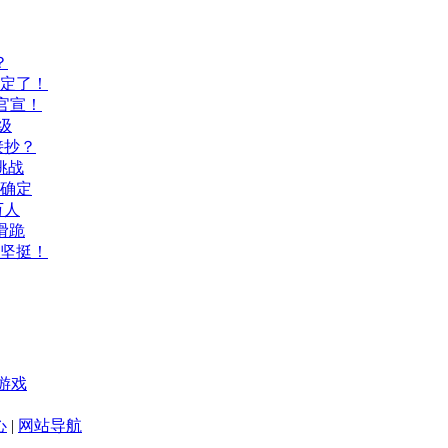
？
间定了！
官宣！
级
接抄？
挑战
间确定
万人
滑跪
坚挺！
游戏
心
|
网站导航