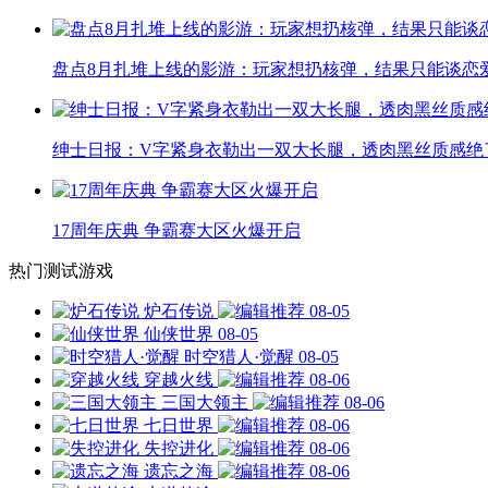
盘点8月扎堆上线的影游：玩家想扔核弹，结果只能谈恋
绅士日报：V字紧身衣勒出一双大长腿，透肉黑丝质感绝
17周年庆典 争霸赛大区火爆开启
热门测试游戏
炉石传说
08-05
仙侠世界
08-05
时空猎人·觉醒
08-05
穿越火线
08-06
三国大领主
08-06
七日世界
08-06
失控进化
08-06
遗忘之海
08-06