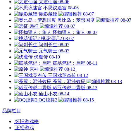
大道仙途
08-06
不思议迷宫
08-06
诡影藏锋
08-07
奥比岛：梦想国度
08-0
远征
08-07
怪物猎人：旅人
08-07
桃花源记2
08-07
问剑长生
08-07
元气骑士
08-07
伏魔传
08-10
盗墓笔记：启程
08-11
原神
08-12
三国戏英杰传
08-12
苍翼：混沌效应
08-13
诺亚传说口袋版
08-13
仙山小农
08-14
QQ炫舞2
08-15
品牌栏目
怀旧游戏榜
正经游戏