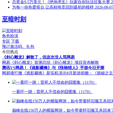
总奖金9.5万美元！《绝地求生》玩家自创玩法征集大赛
2
为每一份热爱搭台 让高校电竞回到最初的模样
2026-08-0
至暗时刻
角色扮演
专区
下载
预订激活码、礼包
今日热点
《剑心雕龙》解散了，但这次没人骂网易
网易《剑心雕龙》首测总结
《剑心雕龙》项目宣布解散
腾讯VS网易！《诡影藏锋》与《怪物猎人》手游今日开测
网易搜打撤《诡影藏锋》新实机演示
8月新游前瞻：《诡秘之
一看吓一跳：雷死人不偿命的囧图集（1170）
巅峰在线150万人的横版网游，如今带着怀旧服又杀回来