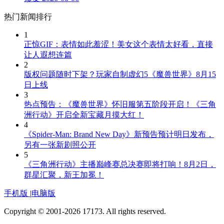
热门新闻排行
1
正惊GIF：表情如此羞涩！美女这个表情太好看，直接
让人遐想连篇
2
版权问题随时下架？玩家自制虚幻5《魔兽世界》8月15
日上线
3
热点预告：《魔兽世界》怀旧服第五阶段开启！《三角
洲行动》开启全新宝藏月摸大红！
4
《Spider-Man: Brand New Day》新预告预计明日发布，
另有一张新剧照公开
5
《三角洲行动》主播巅峰赛总决赛即将打响！8月2日，
群星汇聚，新王加冕！
手机版
|
电脑版
Copyright © 2001-2026 17173. All rights reserved.