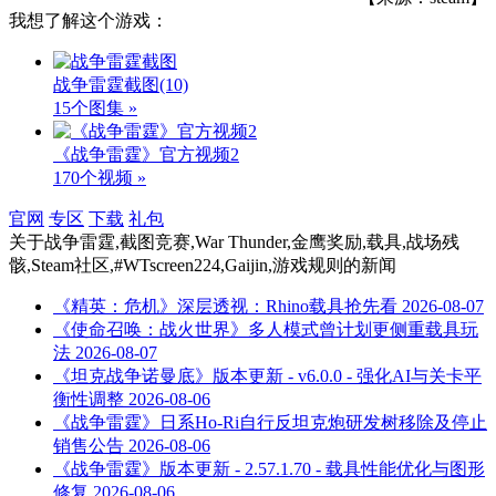
我想了解这个游戏：
战争雷霆截图
(10)
15个图集 »
《战争雷霆》官方视频2
170个视频 »
官网
专区
下载
礼包
关于
战争雷霆,截图竞赛,War Thunder,金鹰奖励,载具,战场残
骸,Steam社区,#WTscreen224,Gaijin,游戏规则
的新闻
《精英：危机》深层透视：Rhino载具抢先看
2026-08-07
《使命召唤：战火世界》多人模式曾计划更侧重载具玩
法
2026-08-07
《坦克战争诺曼底》版本更新 - v6.0.0 - 强化AI与关卡平
衡性调整
2026-08-06
《战争雷霆》日系Ho-Ri自行反坦克炮研发树移除及停止
销售公告
2026-08-06
《战争雷霆》版本更新 - 2.57.1.70 - 载具性能优化与图形
修复
2026-08-06