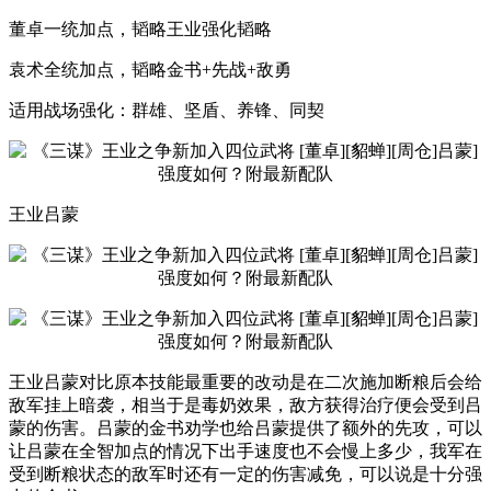
董卓一统加点，韬略王业强化韬略
袁术全统加点，韬略金书+先战+敌勇
适用战场强化：群雄、坚盾、养锋、同契
王业吕蒙
王业吕蒙对比原本技能最重要的改动是在二次施加断粮后会给
敌军挂上暗袭，相当于是毒奶效果，敌方获得治疗便会受到吕
蒙的伤害。吕蒙的金书劝学也给吕蒙提供了额外的先攻，可以
让吕蒙在全智加点的情况下出手速度也不会慢上多少，我军在
受到断粮状态的敌军时还有一定的伤害减免，可以说是十分强