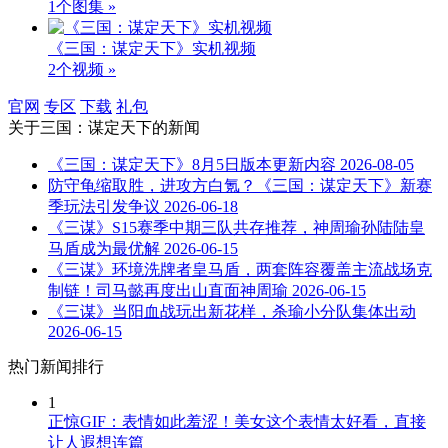
1个图集 »
《三国：谋定天下》实机视频
2个视频 »
官网
专区
下载
礼包
关于
三国：谋定天下
的新闻
《三国：谋定天下》8月5日版本更新内容
2026-08-05
防守龟缩取胜，进攻方白氪？《三国：谋定天下》新赛
季玩法引发争议
2026-06-18
《三谋》S15赛季中期三队共存推荐，神周瑜孙陆陆皇
马盾成为最优解
2026-06-15
《三谋》环境洗牌者皇马盾，两套阵容覆盖主流战场克
制链！司马懿再度出山直面神周瑜
2026-06-15
《三谋》当阳血战玩出新花样，杀瑜小分队集体出动
2026-06-15
热门新闻排行
1
正惊GIF：表情如此羞涩！美女这个表情太好看，直接
让人遐想连篇