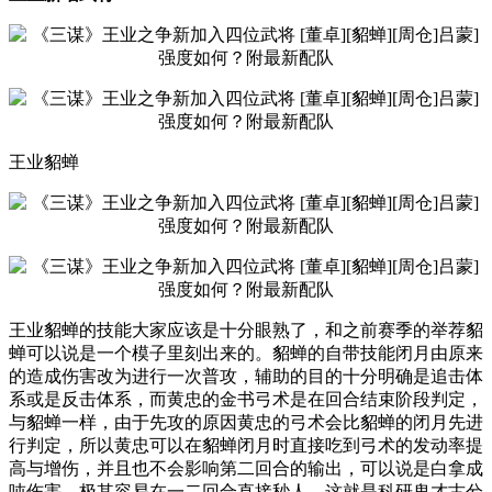
王业貂蝉
王业貂蝉的技能大家应该是十分眼熟了，和之前赛季的举荐貂
蝉可以说是一个模子里刻出来的。貂蝉的自带技能闭月由原来
的造成伤害改为进行一次普攻，辅助的目的十分明确是追击体
系或是反击体系，而黄忠的金书弓术是在回合结束阶段判定，
与貂蝉一样，由于先攻的原因黄忠的弓术会比貂蝉的闭月先进
行判定，所以黄忠可以在貂蝉闭月时直接吃到弓术的发动率提
高与增伤，并且也不会影响第二回合的输出，可以说是白拿成
吨伤害，极其容易在一二回合直接秒人。这就是科研鬼才古兮