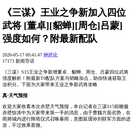
《三谋》王业之争新加入四位
武将 [董卓][貂蝉][周仓]吕蒙]
强度如何？附最新配队
2026-05-17 00:41:47
神评论
17173 新闻导语
《三谋》S15王业之争新增董卓、貂蝉、周仓、吕蒙四位武将
强度解析！附最新T0配队方案与韬略加点，助你快速获取王
业积分。下面为大家带来王业之争新武将攻略
真·天气预报
欢迎大家收看本次赤壁天气预报，本台记者在三谋S15前瞻服
赤壁惊涛中为大家带来第一手的消息，由于曹魏方面劣势，在
雨师城内进行降雨仪式召唤暴雨，意图延缓孙刘联军方面的进
攻，不过效果甚微。