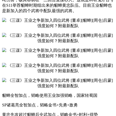
在S11举荐貂蝉时期组出来的貂蝉黄忠队伍。目前王业貂蝉也
是新加入的四个武将中配队最强的武将。
貂蝉全智加点，韬略使用王业加强韬略，国家转蜀国
SP诸葛亮全智加点，韬略金书+先勇+敌勇
黄忠先攻超过貂蝉后全武加点，韬略金书+时利+得势