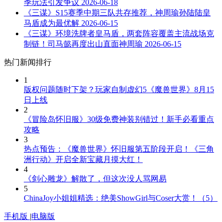
季玩法引发争议
2026-06-18
《三谋》S15赛季中期三队共存推荐，神周瑜孙陆陆皇
马盾成为最优解
2026-06-15
《三谋》环境洗牌者皇马盾，两套阵容覆盖主流战场克
制链！司马懿再度出山直面神周瑜
2026-06-15
热门新闻排行
1
版权问题随时下架？玩家自制虚幻5《魔兽世界》8月15
日上线
2
《冒险岛怀旧服》30级免费神装别错过！新手必看重点
攻略
3
热点预告：《魔兽世界》怀旧服第五阶段开启！《三角
洲行动》开启全新宝藏月摸大红！
4
《剑心雕龙》解散了，但这次没人骂网易
5
ChinaJoy小姐姐精选：绝美ShowGirl与Coser大赏！（5）
手机版
|
电脑版