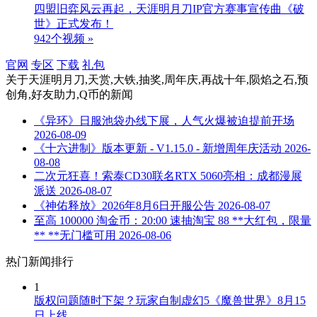
四盟旧弈风云再起，天涯明月刀IP官方赛事宣传曲《破
世》正式发布！
942个视频 »
官网
专区
下载
礼包
关于
天涯明月刀,天赏,大铁,抽奖,周年庆,再战十年,陨焰之石,预
创角,好友助力,Q币
的新闻
《异环》日服池袋办线下展，人气火爆被迫提前开场
2026-08-09
《十六进制》版本更新 - V1.15.0 - 新增周年庆活动
2026-
08-08
二次元狂喜！索泰CD30联名RTX 5060亮相：成都漫展
派送
2026-08-07
《神佑释放》2026年8月6日开服公告
2026-08-07
至高 100000 淘金币：20:00 速抽淘宝 88 **大红包，限量
** **无门槛可用
2026-08-06
热门新闻排行
1
版权问题随时下架？玩家自制虚幻5《魔兽世界》8月15
日上线