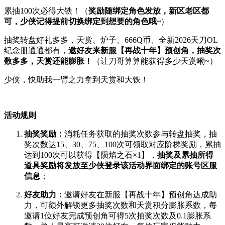
累抽100次必得大铁！（
奖励随绑定角色发放，新区老区都
可，少侠记得提前切换绑定到想要的角色哦~
）
抽奖转盘好礼多多，天赏、炉子、666Q币、全新2026天刀OL
纪念册通通都有，
邀好友来新服【再战十年】预创角，抽奖次
数多多，天赏还能膨胀！
（让刀哥算算能获得多少天赏嘞~）
少侠，快助我一臂之力拿到天赏和大铁！
活动规则
抽奖奖励：
消耗任务获取的抽奖次数参与转盘抽奖，抽
奖次数达15、30、75、100次可领取对应阶梯奖励，累抽
达到100次可以获得【陨焰之石×1】，
抽奖及累抽所得
道具奖励将发放至少侠登录该活动界面绑定的账号区服
信息
；
好友助力：
邀请好友在新服【再战十年】预创角达成助
力，可额外解锁更多抽奖次数和天赏积分膨胀系数，每
邀请1位好友完成预创角可得5次抽奖次数及0.1膨胀系