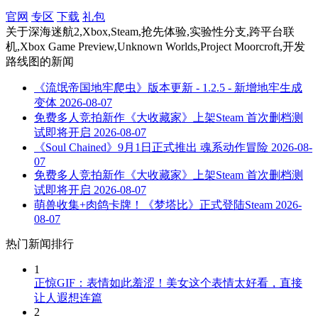
官网
专区
下载
礼包
关于
深海迷航2,Xbox,Steam,抢先体验,实验性分支,跨平台联
机,Xbox Game Preview,Unknown Worlds,Project Moorcroft,开发
路线图
的新闻
《流氓帝国地牢爬虫》版本更新 - 1.2.5 - 新增地牢生成
变体
2026-08-07
免费多人竞拍新作《大收藏家》上架Steam 首次删档测
试即将开启
2026-08-07
《Soul Chained》9月1日正式推出 魂系动作冒险
2026-08-
07
免费多人竞拍新作《大收藏家》上架Steam 首次删档测
试即将开启
2026-08-07
萌兽收集+肉鸽卡牌！《梦塔比》正式登陆Steam
2026-
08-07
热门新闻排行
1
正惊GIF：表情如此羞涩！美女这个表情太好看，直接
让人遐想连篇
2