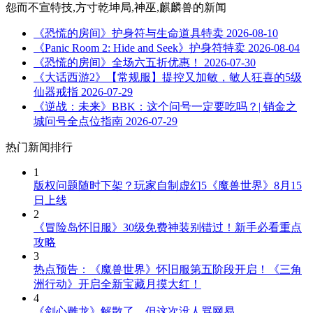
怨而不宣特技,方寸乾坤局,神巫,麒麟兽
的新闻
《恐慌的房间》护身符与生命道具特卖
2026-08-10
《Panic Room 2: Hide and Seek》护身符特卖
2026-08-04
《恐慌的房间》全场六五折优惠！
2026-07-30
《大话西游2》【常规服】提控又加敏，敏人狂喜的5级
仙器戒指
2026-07-29
《逆战：未来》BBK：这个问号一定要吃吗？| 销金之
城问号全点位指南
2026-07-29
热门新闻排行
1
版权问题随时下架？玩家自制虚幻5《魔兽世界》8月15
日上线
2
《冒险岛怀旧服》30级免费神装别错过！新手必看重点
攻略
3
热点预告：《魔兽世界》怀旧服第五阶段开启！《三角
洲行动》开启全新宝藏月摸大红！
4
《剑心雕龙》解散了，但这次没人骂网易