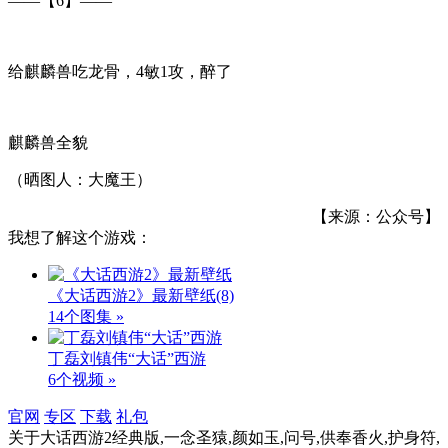
——【6】——
给麒麟兽吃龙骨，4敏1攻，醉了
麒麟兽全貌
（晒图人：大魔王）
【来源：公众号】
我想了解这个游戏：
《大话西游2》最新壁纸
(8)
14个图集 »
丁磊刘镇伟“大话”西游
6个视频 »
官网
专区
下载
礼包
关于
大话西游2经典版,一念圣猿,颜如玉,问号,供奉香火,护身符,