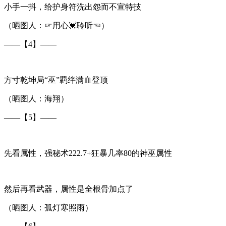
小手一抖，给护身符洗出怨而不宣特技
（晒图人：☞用心💓聆听☜）
——【4】——
方寸乾坤局“巫”羁绊满血登顶
（晒图人：海翔）
——【5】——
先看属性，强秘术222.7+狂暴几率80的神巫属性
然后再看武器，属性是全根骨加点了
（晒图人：孤灯寒照雨）