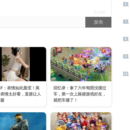
6
0
/2000
发布
7
8
9
10
IF：表情如此羞涩！美
回忆录：拿了六年驾照没摸过
个表情太好看，直接让人
车，第一次上路接游戏好友，
连篇
就把车撞了！