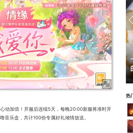
霸赛大区火
一看吓一跳：雷死人不偿命
的囧图集（1171）
热
心动加倍！开服后连续5天，每晚20:00新服将准时开
噜音乐盒，共计100份专属好礼倾情放送。