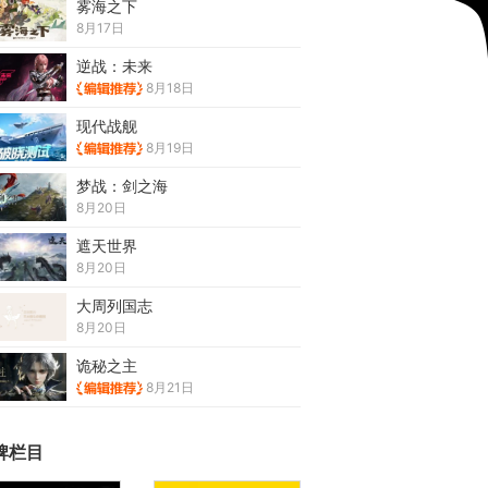
雾海之下
8月17日
逆战：未来
8月18日
现代战舰
8月19日
梦战：剑之海
8月20日
遮天世界
8月20日
大周列国志
8月20日
诡秘之主
8月21日
牌栏目