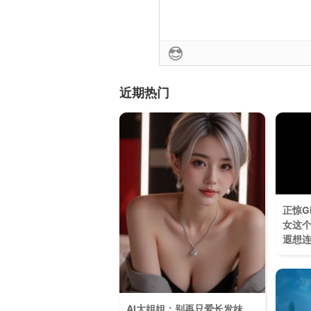
近期热门
正惊G
女这
遐想
AI大姐姐：别再只爱长发妹