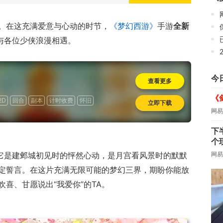
网
。在这充满爱意与心动的时节，
《梦幻西游》
手游
全新
与各位少侠浪漫相遇。
今
查看更多
《
2D
回合
副本
计时收费
怀旧
立即下载
网易
下
个
网易
。它是建邺城初见时的怦然心动，是月宫看风景时的默默
定誓言。在这片充满无限可能的梦幻三界，期盼你能放
喜、甘愿说出“我爱你”的TA。