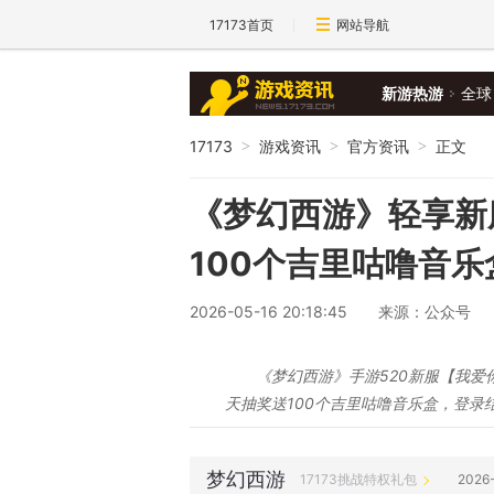
17173首页
网站导航
新游热游
全球
17173
游戏资讯
官方资讯
正文
>
>
>
《梦幻西游》轻享新服
100个吉里咕噜音
2026-05-16 20:18:45
来源：公众号
《梦幻西游》手游520新服【我爱
天抽奖送100个吉里咕噜音乐盒，登录
梦幻西游
17173挑战特权礼包
2026