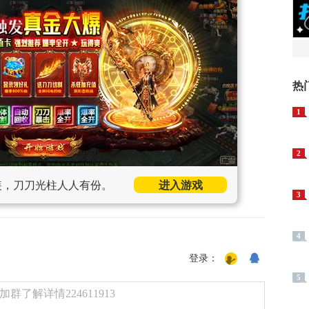
热
1
2
装，刀刀光柱人人有份。
进入游戏
3
4
登录：
5
了解详情224611913