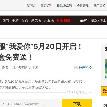
新网游
新页游
礼包/激活码
今日开服
热门页游
国内
手游
盘点
测试表
开服表
怀旧频道
品牌
游戏X博士
魔兽
天堂
“我爱你”5月20日开启！
乐盒免费送！
王权与
作者：网易梦幻西游手游
神评论
0
你】5月20日浪漫开启！预创角5月18日抢先入驻，连续5
结情缘赢好礼，开启三界甜蜜之旅！
17173 新闻导语
下载
-07-24 00:00:00 六耳猕猴新服
《