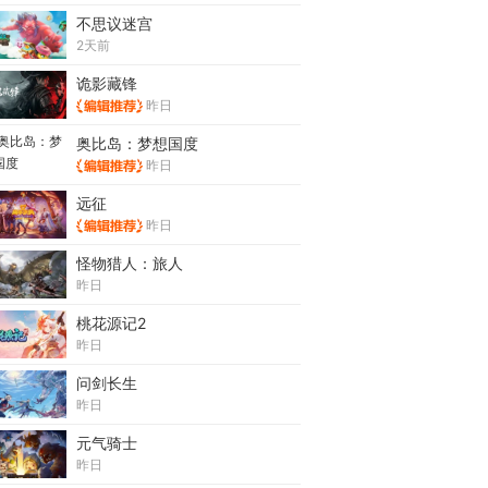
不思议迷宫
2天前
诡影藏锋
昨日
奥比岛：梦想国度
昨日
远征
昨日
怪物猎人：旅人
昨日
桃花源记2
昨日
问剑长生
昨日
元气骑士
昨日