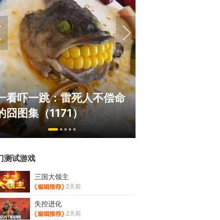
绅士日报：国游泳装皮涩度
巅峰在线150
拉爆了！大雷熟女上演蒙眼
游，如今带着怀
play
来了！
门测试游戏
三国大领主
2天前
失控进化
2天前