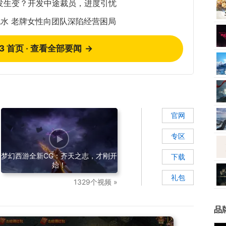
发生变？开发中途裁员，进度引忧
水 老牌女性向团队深陷经营困局
73 首页 · 查看全部要闻
→
官网
专区
梦幻西游全新CG：齐天之志，才刚开
下载
始！
礼包
1329个视频 »
品