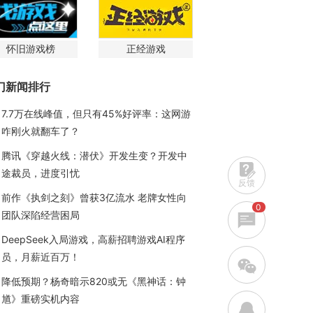
怀旧游戏榜
正经游戏
门新闻排行
7.7万在线峰值，但只有45%好评率：这网游
咋刚火就翻车了？
腾讯《穿越火线：潜伏》开发生变？开发中
途裁员，进度引忧
反馈
前作《执剑之刻》曾获3亿流水 老牌女性向
0
团队深陷经营困局
DeepSeek入局游戏，高薪招聘游戏AI程序
员，月薪近百万！
w
降低预期？杨奇暗示820或无《黑神话：钟
馗》重磅实机内容
q