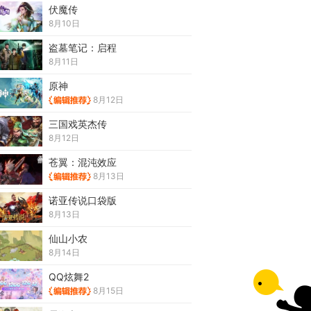
伏魔传
8月10日
盗墓笔记：启程
8月11日
原神
8月12日
三国戏英杰传
8月12日
苍翼：混沌效应
8月13日
诺亚传说口袋版
8月13日
仙山小农
8月14日
QQ炫舞2
8月15日