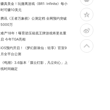
赚真美金！玩撤离游戏《BR1: Infinite》每小
时可赚10美元
z
腾讯《王者万象棋》公测定档 全网预约突破
5000万
t
难产18年！曝育碧压箱底王牌游戏将更名重
启 今年TGA亮相
iOS预约开启！《梦幻新诛仙：轻享》官宣9
月全平台公测
《鸣潮》3.6版本「蜃云灯影，凡尘剑心」上
线时间确定