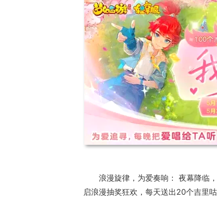
17周年庆典 争
爆开启
浪漫旋律，为爱奏响： 夜幕降临，
启浪漫抽奖狂欢，每天送出20个吉里咕