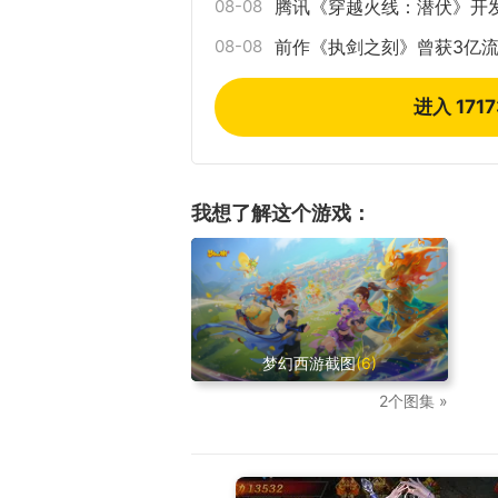
08-08
腾讯《穿越火线：潜伏》开
08-08
前作《执剑之刻》曾获3亿流
进入 171
我想了解这个游戏：
梦幻西游截图
(6)
2个图集 »