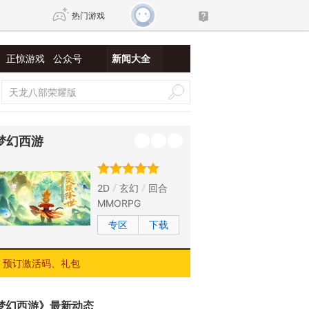
热门游戏
正惊游戏
公众号
新闻大全
DNF
传奇4
剑网3旗舰版
新天龙八部
梦幻西游
自由
诛仙世界
新仙侠5
2D
玄幻
回合
MMORPG
专区
下载
预订激活码、礼包
梦幻西游》最新动态