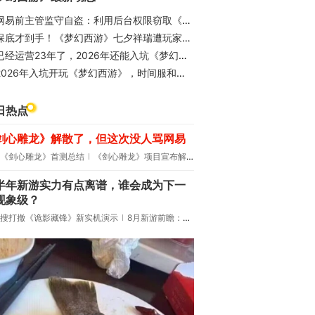
易前主管监守自盗：利用后台权限窃取《梦幻西游》171 个闲置账号，牟利 173 万元获三年缓刑
保底才到手！《梦幻西游》七夕祥瑞遭玩家吐槽减量不减价
已经运营23年了，2026年还能入坑《梦幻西游》吗？
2026年入坑开玩《梦幻西游》，时间服和畅玩服要怎么选？
日热点
剑心雕龙》解散了，但这次没人骂网易
《剑心雕龙》首测总结
《剑心雕龙》项目宣布解散
半年新游实力有点离谱，谁会成为下一
现象级？
搜打撤《诡影藏锋》新实机演示
8月新游前瞻：《诡秘之主》领衔