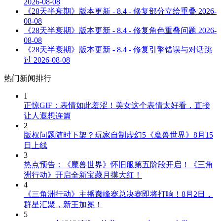
2026-08-08
《28天半衰期》版本更新 - 8.4 - 修复部分立绘重叠
2026-
08-08
《28天半衰期》版本更新 - 8.4 - 修复角色重叠问题
2026-
08-08
《28天半衰期》版本更新 - 8.4 - 修复引擎错误与对话跳
过
2026-08-08
热门新闻排行
1
正惊GIF：表情如此羞涩！美女这个表情太好看，直接
让人遐想连篇
2
版权问题随时下架？玩家自制虚幻5《魔兽世界》8月15
日上线
3
热点预告：《魔兽世界》怀旧服第五阶段开启！《三角
洲行动》开启全新宝藏月摸大红！
4
《三角洲行动》主播巅峰赛总决赛即将打响！8月2日，
群星汇聚，新王加冕！
5