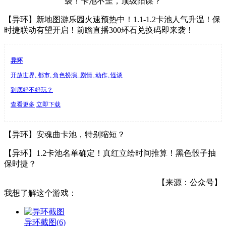
【异环】新地图游乐园火速预热中！1.1-1.2卡池人气升温！保
时捷联动有望开启！前瞻直播300环石兑换码即来袭！
异环
开放世界, 都市, 角色扮演, 剧情, 动作, 怪谈
到底好不好玩？
查看更多
立即下载
【异环】安魂曲卡池，特别缩短？
【异环】1.2卡池名单确定！真红立绘时间推算！黑色骰子抽
保时捷？
【来源：公众号】
我想了解这个游戏：
异环截图
(6)