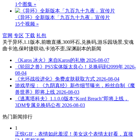
1个图集 »
《异环》全新版本「九百九十九夜」宣传片
15个视频 »
官网
专区
下载
礼包
关于
异环,1.1版本,前瞻直播,300环石,兑换码,游乐园场景,安魂
曲卡池,保时捷联动,卡池不歪,深渊副本
的新闻
《Karos 冰火》来自Karos的礼物
2026-08-07
《轮回之兽》PS5实体版太良心！兑换码到2099年
2026-
08-04
《光环战役进化》免费皮肤获取方式
2026-08-04
游戏早报：《九阴真经》新作细节曝光，粉丝自制《魔
兽世界》即将上线
2026-08-03
《逃离塔科夫》1.1.0.0版本“Kord Breach”即将上线，
3DM专属兑换码公布
2026-08-03
热门新闻排行
1
正惊GIF：表情如此羞涩！美女这个表情太好看，直接