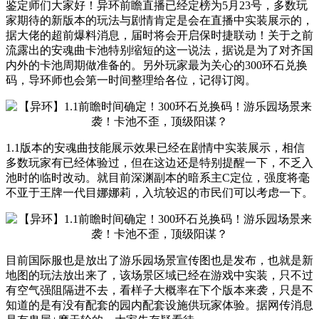
鉴定师们大家好！异环前瞻直播已经定榜为5月23号，多数玩
家期待的新版本的玩法与剧情肯定是会在直播中实装展示的，
据大佬的超前爆料消息，届时将会开启保时捷联动！关于之前
流露出的安魂曲卡池特别缩短的这一说法，据说是为了对齐国
内外的卡池周期做准备的。另外玩家最为关心的300环石兑换
码，导环师也会第一时间整理给各位，记得订阅。
1.1版本的安魂曲技能展示效果已经在剧情中实装展示，相信
多数玩家有已经体验过，但在这边还是特别提醒一下，不乏入
池时的临时改动。就目前深渊副本的暗系主C定位，强度将毫
不亚于王牌一代目娜娜莉，入坑较迟的市民们可以考虑一下。
目前国际服也是放出了游乐园场景宣传图也是发布，也就是新
地图的玩法放出来了，该场景区域已经在游戏中实装，只不过
有空气强阻隔进不去，看样子大概率在下个版本来袭，只是不
知道的是有没有配套的园内配套设施供玩家体验。据网传消息