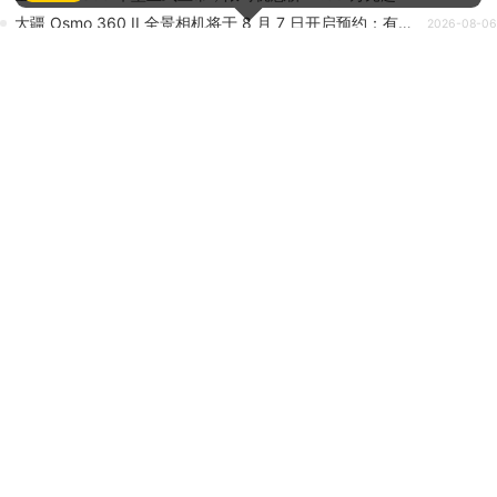
大疆 Osmo 360 II 全景相机将于 8 月 7 日开启预约：有望延续现款外形设计、新增 NFC 功能
2026-08-06
vivo Y6t 手机新增“m 版”：换用天玑 6300 处理器，1019 元起
2026-08-06
曝苹果2027年iPhone机型扩大屏幕：Pro Max达7英寸
2026-08-06
挑战保时捷 Taycan 入门版，AMG 全新四门电动轿跑 GT 53 发布
2026-08-06
热门新闻排行
1
正惊GIF：表情如此羞涩！美女这个表情太好看，直接让
人遐想连篇
2
热点预告：《魔兽世界》怀旧服第五阶段开启！《三角
洲行动》开启全新宝藏月摸大红！
3
《Spider-Man: Brand New Day》新预告预计明日发
布，另有一张新剧照公开
4
版权问题随时下架？玩家自制虚幻5《魔兽世界》8月15
日上线