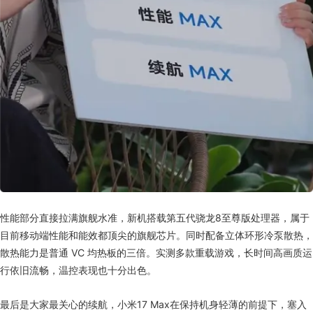
性能部分直接拉满旗舰水准，新机搭载第五代骁龙8至尊版处理器，属于
目前移动端性能和能效都顶尖的旗舰芯片。同时配备立体环形冷泵散热，
散热能力是普通 VC 均热板的三倍。实测多款重载游戏，长时间高画质运
行依旧流畅，温控表现也十分出色。
最后是大家最关心的续航，小米17 Max在保持机身轻薄的前提下，塞入