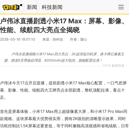
新闻
科技新闻
卢伟冰直播剧透小米17 Max：屏幕、影像、
性能、续航四大亮点全揭晓
2026-05-16 18:01:10
来源：快科技
作者：随心
卢伟冰直播揭晓小米17 Max四大亮点：2K超清低功耗屏、徕卡两亿像素主
摄、骁龙8至尊版处理器、8000mAh超大电池，旗舰配置拉满！
17173 新闻导语
卢伟冰今天17点开启直播，提前剧透小米17 Max核心配置，一口气把屏
幕、影像、性能、续航四大王牌亮点全部剧透，整机顶配拉满，看点十
足。
首先是屏幕体验，小米17 Max用上超级像素大屏，和小米17 Pro Max同
款规格。这块屏幕最大优势很实用，拥有2K级别的清晰显示效果，同时
功耗控制比1.5K屏幕还要更低，等于同时兼顾高清观感和省电续航，日常