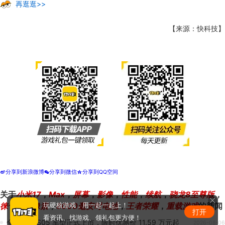
再逛逛>>
【来源：快科技】
分享到新浪微博
分享到微信
分享到QQ空间
t
w
z
关于
小米17
，
Max
，
屏幕
，
影像
，
性能
，
续航
，
骁龙8至尊版
，
徕卡两亿像素
，
8000毫安时电池
，
王者荣耀
，
重载游戏
的新闻
玩硬核游戏，用一起一起上！
打开
看资讯、找游戏、领礼包更方便！
全新深蓝 S05 车型正式上市，限时优惠价 11.59 万元起
2026-08-06