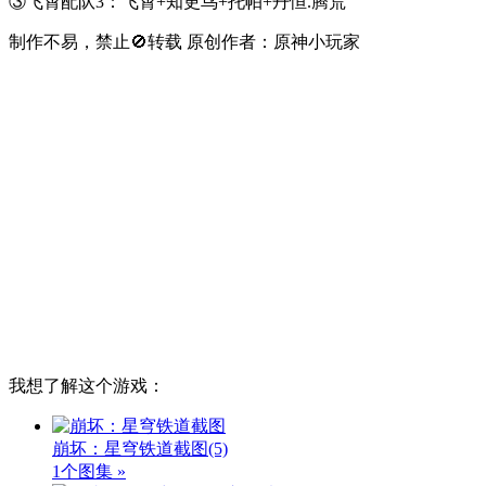
③飞霄配队3：飞霄+知更鸟+托帕+丹恒.腾荒
制作不易，禁止🚫转载 原创作者：原神小玩家
我想了解这个游戏：
崩坏：星穹铁道截图
(5)
1个图集 »