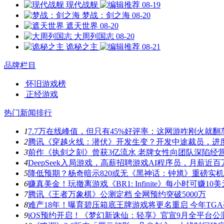
现代战舰
08-19
梦战：剑之海
08-20
遮天世界
08-20
大周列国志
08-20
诡秘之主
08-21
品牌栏目
怀旧游戏榜
正经游戏
热门新闻排行
1
7.7万在线峰值，但只有45%好评率：这网游咋刚火就翻
2
腾讯《穿越火线：潜伏》开发生变？开发中途裁员，进
3
前作《执剑之刻》曾获3亿流水 老牌女性向团队深陷经
4
DeepSeek入局游戏，高薪招聘游戏AI程序员，月薪近百
5
降低预期？杨奇暗示820或无《黑神话：钟馗》重磅实
6
赚真美金！玩撤离游戏《BR1: Infinite》每小时可赚10美
7
腾讯《王者万象棋》公测定档 全网预约突破5000万
8
难产18年！曝育碧压箱底王牌游戏将更名重启 今年TG
9
iOS预约开启！《梦幻新诛仙：轻享》官宣9月全平台公