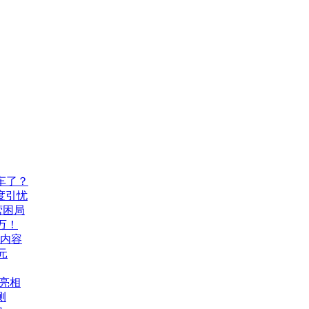
车了？
度引忧
营困局
万！
机内容
元
A亮相
测