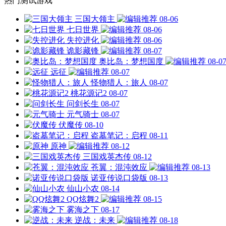
热门测试游戏
三国大领主
08-06
七日世界
08-06
失控进化
08-06
诡影藏锋
08-07
奥比岛：梦想国度
08-0
远征
08-07
怪物猎人：旅人
08-07
桃花源记2
08-07
问剑长生
08-07
元气骑士
08-07
伏魔传
08-10
盗墓笔记：启程
08-11
原神
08-12
三国戏英杰传
08-12
苍翼：混沌效应
08-13
诺亚传说口袋版
08-13
仙山小农
08-14
QQ炫舞2
08-15
雾海之下
08-17
逆战：未来
08-18