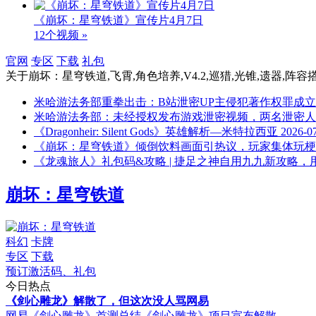
《崩坏：星穹铁道》宣传片4月7日
12个视频 »
官网
专区
下载
礼包
关于
崩坏：星穹铁道,飞霄,角色培养,V4.2,巡猎,光锥,遗器,阵容
米哈游法务部重拳出击：B站泄密UP主侵犯著作权罪成立
米哈游法务部：未经授权发布游戏泄密视频，两名泄密人
《Dragonheir: Silent Gods》英雄解析—米特拉西亚
2026-0
《崩坏：星穹铁道》倾倒饮料画面引热议，玩家集体玩梗
《龙魂旅人》礼包码&攻略 | 捷足之神自用九九新攻略，
崩坏：星穹铁道
科幻
卡牌
专区
下载
预订激活码、礼包
今日热点
《剑心雕龙》解散了，但这次没人骂网易
网易《剑心雕龙》首测总结
《剑心雕龙》项目宣布解散