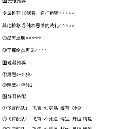
4️⃣光锥推荐
专属推荐 ①我将，巡征追猎⭐⭐⭐⭐⭐
其他推荐 ①纯粹思维的洗礼⭐⭐⭐⭐⭐
②星海巡航⭐⭐⭐⭐⭐
③于那终点再见⭐⭐⭐⭐
5️⃣遗器推荐
①勇烈4+奔狼2
②翔鹰4+停转2
6️⃣阵容搭配
①飞霄配队1：飞霄+知更鸟+缇宝+砂金
②飞霄配队2：飞霄+不死途+缇宝+丹恒.腾荒