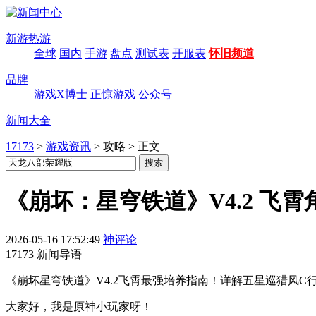
新游热游
全球
国内
手游
盘点
测试表
开服表
怀旧频道
品牌
游戏X博士
正惊游戏
公众号
新闻大全
17173
>
游戏资讯
>
攻略
>
正文
《崩坏：星穹铁道》V4.2 飞
2026-05-16 17:52:49
神评论
17173 新闻导语
《崩坏星穹铁道》V4.2飞霄最强培养指南！详解五星巡猎风
大家好，我是原神小玩家呀！