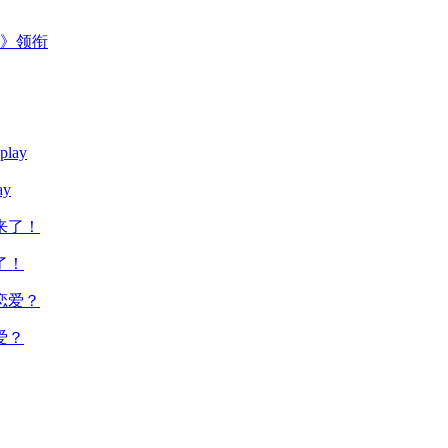
主》领衔
y
了！
爱？