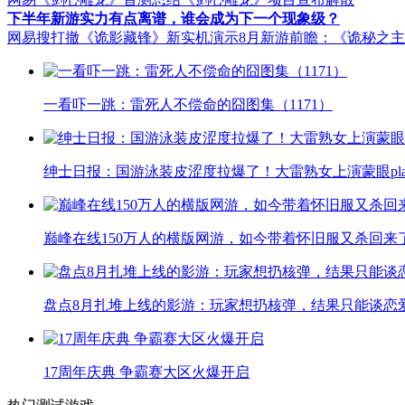
下半年新游实力有点离谱，谁会成为下一个现象级？
网易搜打撤《诡影藏锋》新实机演示
8月新游前瞻：《诡秘之
一看吓一跳：雷死人不偿命的囧图集（1171）
绅士日报：国游泳装皮涩度拉爆了！大雷熟女上演蒙眼pla
巅峰在线150万人的横版网游，如今带着怀旧服又杀回来
盘点8月扎堆上线的影游：玩家想扔核弹，结果只能谈恋
17周年庆典 争霸赛大区火爆开启