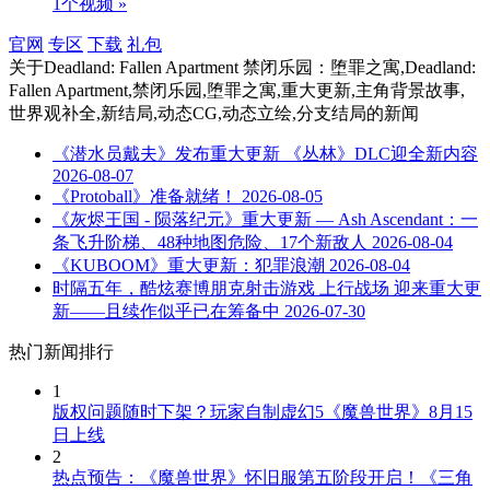
1个视频 »
官网
专区
下载
礼包
关于
Deadland: Fallen Apartment 禁闭乐园：堕罪之寓,Deadland:
Fallen Apartment,禁闭乐园,堕罪之寓,重大更新,主角背景故事,
世界观补全,新结局,动态CG,动态立绘,分支结局
的新闻
《潜水员戴夫》发布重大更新 《丛林》DLC迎全新内容
2026-08-07
《Protoball》准备就绪！
2026-08-05
《灰烬王国 - 陨落纪元》重大更新 — Ash Ascendant：一
条飞升阶梯、48种地图危险、17个新敌人
2026-08-04
《KUBOOM》重大更新：犯罪浪潮
2026-08-04
时隔五年，酷炫赛博朋克射击游戏 上行战场 迎来重大更
新——且续作似乎已在筹备中
2026-07-30
热门新闻排行
1
版权问题随时下架？玩家自制虚幻5《魔兽世界》8月15
日上线
2
热点预告：《魔兽世界》怀旧服第五阶段开启！《三角