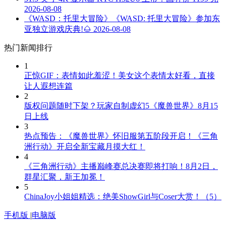
2026-08-08
《WASD：托里大冒险》《WASD: 托里大冒险》参加东
亚独立游戏庆典!🌰
2026-08-08
热门新闻排行
1
正惊GIF：表情如此羞涩！美女这个表情太好看，直接
让人遐想连篇
2
版权问题随时下架？玩家自制虚幻5《魔兽世界》8月15
日上线
3
热点预告：《魔兽世界》怀旧服第五阶段开启！《三角
洲行动》开启全新宝藏月摸大红！
4
《三角洲行动》主播巅峰赛总决赛即将打响！8月2日，
群星汇聚，新王加冕！
5
ChinaJoy小姐姐精选：绝美ShowGirl与Coser大赏！（5）
手机版
|
电脑版