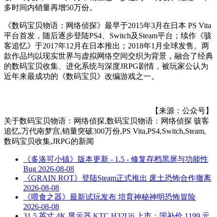
多时间内销量再增50万份。
《数码宝贝物语：网络侦探》最早于2015年3月在日本 PS Vita
平台首发，随后逐步登陆PS4、Switch及Steam平台；续作《骇
客追忆》于2017年12月在日本推出；2018年1月全球发售。两
款作品均以现实世界与虚拟网络空间交织为背景，融合了经典
的数码宝贝收集、进化系统与深度JRPG剧情，被玩家公认为
近年来最成功的《数码宝贝》改编游戏之一。
【来源：公众号】
关于
数码宝贝物语：网络侦探,数码宝贝物语：网络侦探 骇客
追忆,万代南梦宫,销量突破300万份,PS Vita,PS4,Switch,Steam,
数码宝贝收集,JRPG
的新闻
《多洛可小镇》版本更新 - 1.5 - 修复存档黑屏与功能性
Bug
2026-08-08
《GRAIN ROT》登陆Steam正式推出 废土恐怖合作撤离
2026-08-08
《喂食之器》最新试玩发布 培育神秘神明恐怖冒险
2026-08-08
31.5 英寸 4K 显示器 KTC H32U6 上市：国补价 1199 元