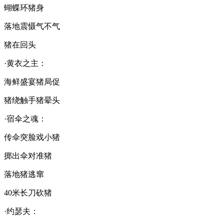
蝴蝶环猪身
落地震慑气不气
猪在回头
·黄衣之主：
海鲜盛宴猪局促
猪绕触手猪晕头
·宿伞之魂：
传伞突脸戏小猪
掷出伞对准猪
落地猪逃窜
40米长刀砍猪
·约瑟夫：