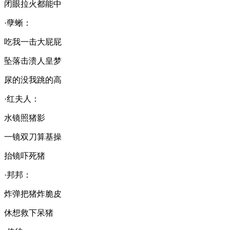
闭眼拉火都能中
·孽蜥：
吃我一击大屁屁
坠落击溃人皇梦
尿的没我跳的高
·红夫人：
水镜照猪影
一镜双刀算基操
抬镜吓死猪
·邦邦：
炸弹把猪炸脆皮
休想救下呆猪