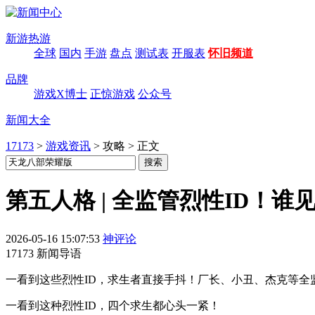
新游热游
全球
国内
手游
盘点
测试表
开服表
怀旧频道
品牌
游戏X博士
正惊游戏
公众号
新闻大全
17173
>
游戏资讯
>
攻略
>
正文
第五人格 | 全监管烈性ID！谁
2026-05-16 15:07:53
神评论
17173 新闻导语
一看到这些烈性ID，求生者直接手抖！厂长、小丑、杰克等全
一看到这种烈性ID，四个求生都心头一紧！