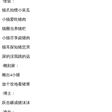
·使徒：
猫爪拍懵小呆瓜
小猫爱吃猪肉
猫圈当养猪栏
小猫尽享卤猪肉
猫耳探知猪悲哭
尿的没我跳的远
·雕刻家：
雕出4小猪
放个坟地看猪窜
·博士：
跃击碾成猪沫沫
·渔女：