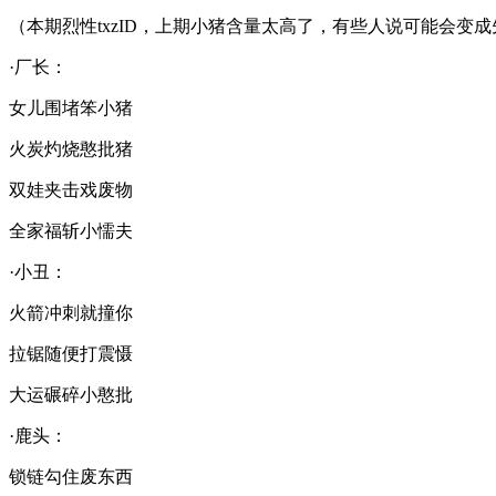
（本期烈性txzID，上期小猪含量太高了，有些人说可能会变
·厂长：
女儿围堵笨小猪
火炭灼烧憨批猪
双娃夹击戏废物
全家福斩小懦夫
·小丑：
火箭冲刺就撞你
拉锯随便打震慑
大运碾碎小憨批
·鹿头：
锁链勾住废东西