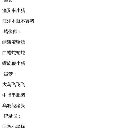
渔叉串小猪
汪洋本就不容猪
·蜡像师：
蜡液灌猪肠
白蜡蛇蛇蛇
螺旋鞭小猪
·噩梦：
大鸟飞飞飞
中指串肥猪
乌鸦绕猪头
·记录员：
回放小猪样