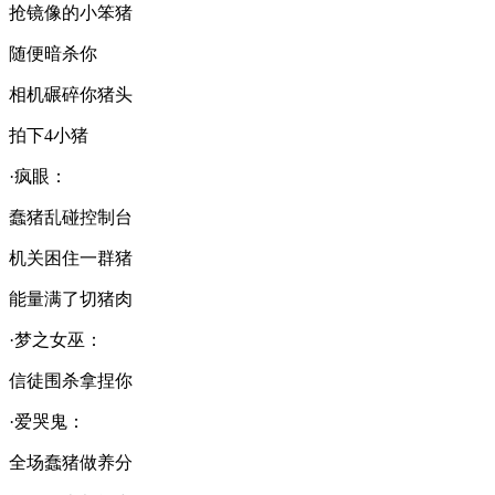
抢镜像的小笨猪
随便暗杀你
相机碾碎你猪头
拍下4小猪
·疯眼：
蠢猪乱碰控制台
机关困住一群猪
能量满了切猪肉
·梦之女巫：
信徒围杀拿捏你
·爱哭鬼：
全场蠢猪做养分