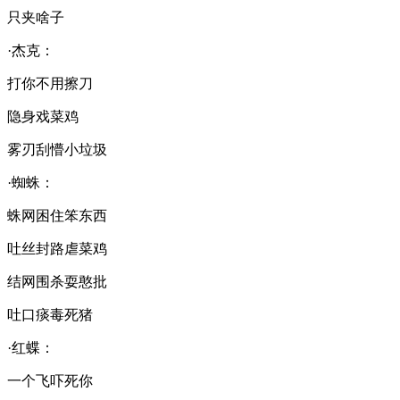
只夹啥子
·杰克：
打你不用擦刀
隐身戏菜鸡
雾刃刮懵小垃圾
·蜘蛛：
蛛网困住笨东西
吐丝封路虐菜鸡
结网围杀耍憨批
吐口痰毒死猪
·红蝶：
一个飞吓死你