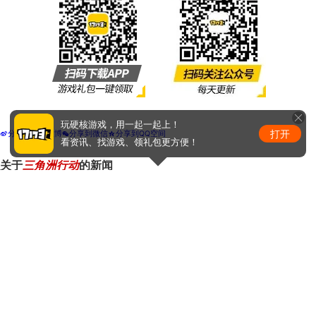
玩硬核游戏，用一起一起上！
打开
分享到新浪微博
分享到微信
分享到QQ空间
t
w
z
看资讯、找游戏、领礼包更方便！
关于
三角洲行动
的新闻
2026烽火职业联赛夏季赛赛制再升级！8月5日起24支战队集结开战！
2026-08-06
《三角洲行动》夏季赛即将开赛，换新赛制后会更好看吗？
2026-08-06
先抢分，再破砖，赛制再升级!2026烽火职业联赛夏季赛8月5日开赛
2026-08-06
2026烽火职业联赛夏季赛启幕：24队角逐500万奖金，赛制全面升级！
2026-08-05
REDMI首发！高通骁龙8E5V Series实测：主流手游满帧运行 神U预定
2026-08-04
热门新闻排行
1