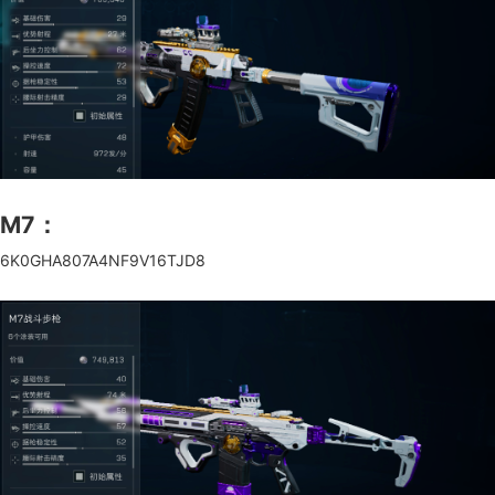
M7：
6K0GHA807A4NF9V16TJD8