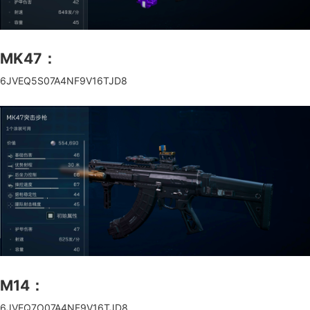
MK47：
6JVEQ5S07A4NF9V16TJD8
M14：
6JVEQ7O07A4NF9V16TJD8