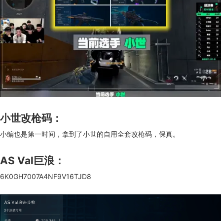
小世改枪码：
小编也是第一时间，拿到了小世的自用全套改枪码，保真。
AS Val巨浪：
6K0GH7007A4NF9V16TJD8