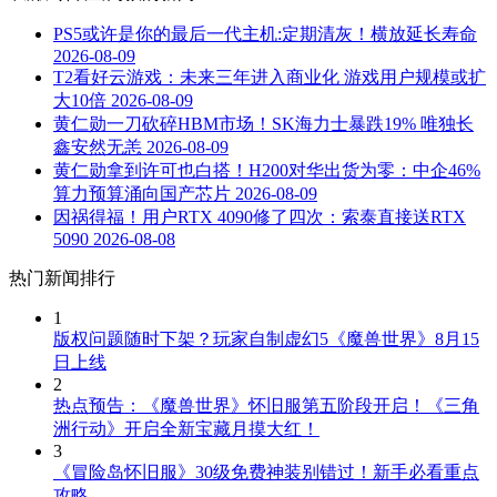
PS5或许是你的最后一代主机:定期清灰！横放延长寿命
2026-08-09
T2看好云游戏：未来三年进入商业化 游戏用户规模或扩
大10倍
2026-08-09
黄仁勋一刀砍碎HBM市场！SK海力士暴跌19% 唯独长
鑫安然无恙
2026-08-09
黄仁勋拿到许可也白搭！H200对华出货为零：中企46%
算力预算涌向国产芯片
2026-08-09
因祸得福！用户RTX 4090修了四次：索泰直接送RTX
5090
2026-08-08
热门新闻排行
1
版权问题随时下架？玩家自制虚幻5《魔兽世界》8月15
日上线
2
热点预告：《魔兽世界》怀旧服第五阶段开启！《三角
洲行动》开启全新宝藏月摸大红！
3
《冒险岛怀旧服》30级免费神装别错过！新手必看重点
攻略