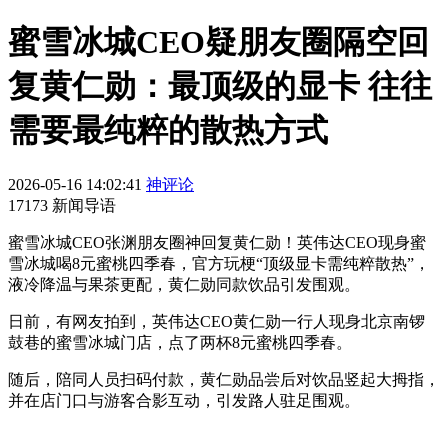
蜜雪冰城CEO疑朋友圈隔空回
复黄仁勋：最顶级的显卡 往往
需要最纯粹的散热方式
2026-05-16 14:02:41
神评论
17173 新闻导语
蜜雪冰城CEO张渊朋友圈神回复黄仁勋！英伟达CEO现身蜜
雪冰城喝8元蜜桃四季春，官方玩梗“顶级显卡需纯粹散热”，
液冷降温与果茶更配，黄仁勋同款饮品引发围观。
日前，有网友拍到，英伟达CEO黄仁勋一行人现身北京南锣
鼓巷的蜜雪冰城门店，点了两杯8元蜜桃四季春。
随后，陪同人员扫码付款，黄仁勋品尝后对饮品竖起大拇指，
并在店门口与游客合影互动，引发路人驻足围观。