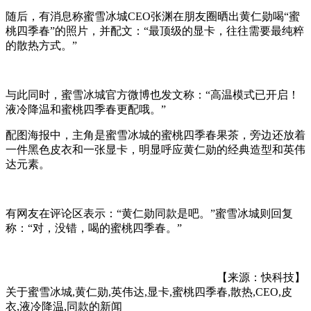
随后，有消息称蜜雪冰城CEO张渊在朋友圈晒出黄仁勋喝“蜜
桃四季春”的照片，并配文：“最顶级的显卡，往往需要最纯粹
的散热方式。”
与此同时，蜜雪冰城官方微博也发文称：“高温模式已开启！
液冷降温和蜜桃四季春更配哦。”
配图海报中，主角是蜜雪冰城的蜜桃四季春果茶，旁边还放着
一件黑色皮衣和一张显卡，明显呼应黄仁勋的经典造型和英伟
达元素。
有网友在评论区表示：“黄仁勋同款是吧。”蜜雪冰城则回复
称：“对，没错，喝的蜜桃四季春。”
【来源：快科技】
关于
蜜雪冰城,黄仁勋,英伟达,显卡,蜜桃四季春,散热,CEO,皮
衣,液冷降温,同款
的新闻