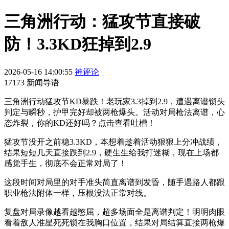
三角洲行动：猛攻节直接破
防！3.3KD狂掉到2.9
2026-05-16 14:00:55
神评论
17173 新闻导语
三角洲行动猛攻节KD暴跌！老玩家3.3掉到2.9，遭遇离谱锁头
判定与瞬秒，护甲完好却被两枪爆头。活动对局枪法离谱，心
态炸裂，你的KD还好吗？点击查看吐槽！
猛攻节没开之前稳3.3KD，本想着趁着活动狠狠上分冲战绩，
结果短短几天直接跌到2.9，硬生生给我打迷糊，现在上场都
感觉手生，彻底不会正常对局了！
这段时间对局里的对手准头简直离谱到发昏，随手遇路人都跟
职业枪法附体一样，压根没法正常对线。
复盘对局录像越看越憋屈，超多场面全是离谱判定！明明肉眼
看着敌人准星死死锁在我胸口位置，结果对局结算直接两枪爆