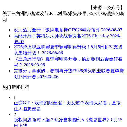
【来源：公众号】
关于
三角洲行动,猛攻节,KD,对局,爆头,护甲,S5,S7,S8,锁头
的新
闻
次元热力全开｜傲风电竞椅CJ2026精彩落幕
2026-08-07
高能开局！英特尔大师挑战赛亮相2026 ChinaJoy
2026-
08-07
2026烽火职业联赛夏季赛赛制再升级！8月5日起24支战
队集结开战！
2026-08-06
《三角洲行动》夏季赛即将开赛，换新赛制后会更好看
吗？
2026-08-06
先抢分，再破砖，赛制再升级!2026烽火职业联赛夏季赛
8月5日开赛
2026-08-06
热门新闻排行
1
正惊GIF：表情如此羞涩！美女这个表情太好看，直接
让人遐想连篇
2
版权问题随时下架？玩家自制虚幻5《魔兽世界》8月15
日上线