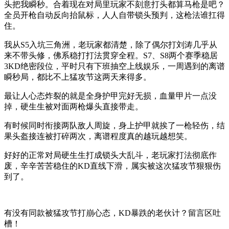
头把我瞬秒。合着现在对局里玩家不刻意打头都算马枪是吧？
全员开枪自动反向抬鼠标，人人自带锁头预判，这枪法谁扛得
住。
我从S5入坑三角洲，老玩家都清楚，除了偶尔打刘涛几乎从
来不带头修，佛系稳打打法贯穿全程。S7、S8两个赛季稳居
3KD绝密段位，平时只有下班抽空上线娱乐，一周遇到的离谱
瞬秒局，都比不上猛攻节这两天来得多。
最让人心态炸裂的就是全身护甲完好无损，血量甲片一点没
掉，硬生生被对面两枪爆头直接带走。
有时候同时衔接两队敌人周旋，身上护甲就挨了一枪轻伤，结
果头盔接连被打碎两次，离谱程度真的越玩越想笑。
好好的正常对局硬生生打成锁头大乱斗，老玩家打法彻底作
废，辛辛苦苦稳住的KD直线下滑，属实被这次猛攻节狠狠伤
到了。
有没有同款被猛攻节打崩心态，KD暴跌的老伙计？留言区吐
槽！