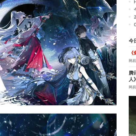
H
C
今
《
网易
腾
人
网易