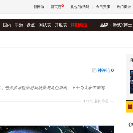
新网游
新页游
礼包/激活码
今日开服
热门页游
国内
手游
盘点
测试表
开服表
怀旧频道
品牌
游戏X博士
魔兽
天堂
神评论
0
王权与
下载，包含多张精美游戏场景与角色原画。下面为大家带来鸣
17173 新闻导语
《