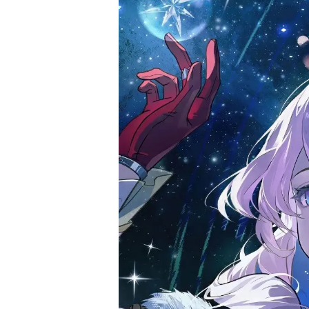
17周年庆典 争
爆开启