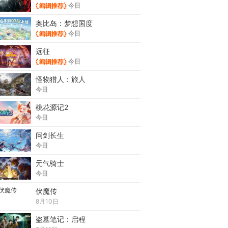
今日
奥比岛：梦想国度
今日
远征
今日
怪物猎人：旅人
今日
桃花源记2
今日
问剑长生
今日
元气骑士
今日
伏魔传
8月10日
盗墓笔记：启程