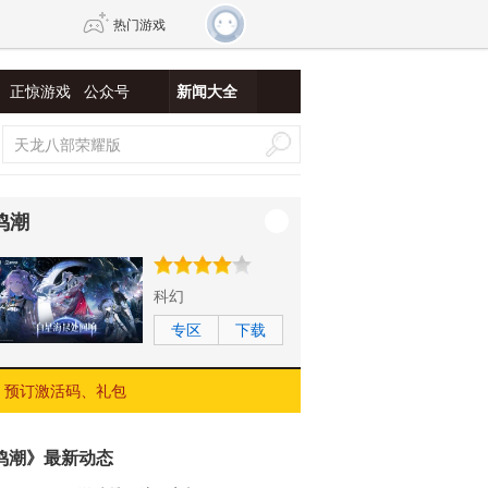
热门游戏
正惊游戏
公众号
新闻大全
DNF
传奇4
剑网3旗舰版
新天龙八部
鸣潮
自由
诛仙世界
新仙侠5
科幻
专区
下载
预订激活码、礼包
鸣潮》最新动态