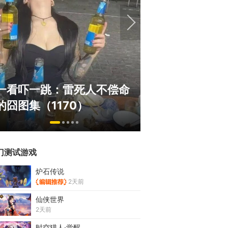
巅峰在线150万人的横版网
盘点8月扎堆上
游，如今带着怀旧服又杀回
玩家想扔核弹，
来了！
恋爱？
门测试游戏
炉石传说
2天前
仙侠世界
2天前
时空猎人·觉醒