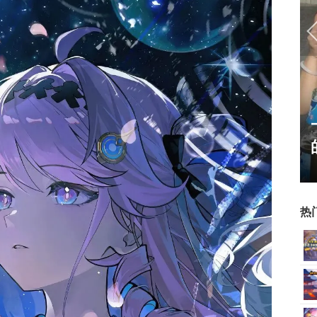
霸赛大区火
一看吓一跳：雷死人不偿命
的囧图集（1170）
热