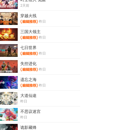
2天前
穿越火线
昨日
三国大领主
昨日
七日世界
昨日
失控进化
昨日
遗忘之海
昨日
大道仙途
昨日
不思议迷宫
昨日
诡影藏锋