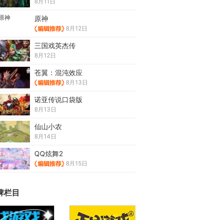
8月11日
原神
8月12日
三国戏英杰传
8月12日
苍翼：混沌效应
8月13日
诺亚传说口袋版
8月13日
仙山小农
8月14日
QQ炫舞2
8月15日
牌栏目