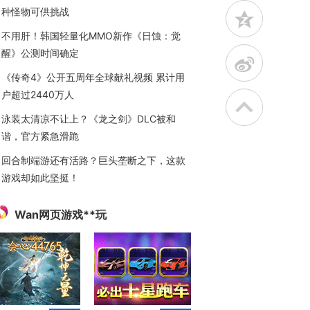
种怪物可供挑战
z
不用肝！韩国轻量化MMO新作《日蚀：觉
醒》公测时间确定
t
《传奇4》公开五周年全球献礼视频 累计用
户超过2440万人
泳装太清凉不让上？《龙之剑》DLC被和
谐，官方紧急滑跪
回合制端游还有活路？巨头垄断之下，这款
游戏却如此坚挺！
Wan网页游戏**玩