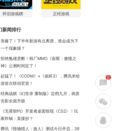
怀旧游戏榜
正经游戏
门新闻排行
夯爆了！下半年新游有点离谱，谁会成为下
一个现象级？
拒绝氪佬垄断！韩厂MMO《宙斯：傲慢之
神》公测时间定了！
起猛了！《CODM》×《崩坏3》，腾讯米哈
0
游首次联动官宣！
经典战棋《幻世录 重制版》定档九月，画质
w
光影全面升级
《无畏契约》开发者桌面惊现《CS2》！玩
家炸锅：直接抄？
q
腾讯《怪物猎人：旅人》测试今日开启，38