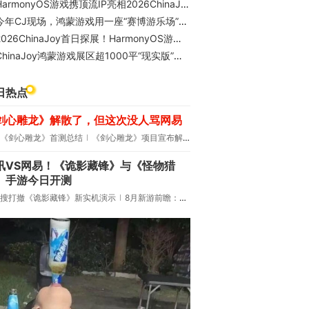
armonyOS游戏携顶流IP亮相2026ChinaJoy，展区热度持续高涨
今年CJ现场，鸿蒙游戏用一座“赛博游乐场”刷新了我的认知
2026ChinaJoy首日探展！HarmonyOS游戏展区人气爆棚
hinaJoy鸿蒙游戏展区超1000平“现实版”游乐场，热门游戏展台引爆期待
日热点
剑心雕龙》解散了，但这次没人骂网易
《剑心雕龙》首测总结
《剑心雕龙》项目宣布解散
讯VS网易！《诡影藏锋》与《怪物猎
》手游今日开测
搜打撤《诡影藏锋》新实机演示
8月新游前瞻：《诡秘之主》领衔