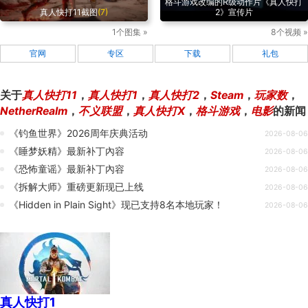
格斗游戏改编的R级动作片《真人快打
真人快打11截图
(7)
2》宣传片
1个图集 »
8个视频 »
官网
专区
下载
礼包
关于
真人快打11
，
真人快打1
，
真人快打2
，
Steam
，
玩家数
，
NetherRealm
，
不义联盟
，
真人快打X
，
格斗游戏
，
电影
的新闻
《钓鱼世界》2026周年庆典活动
2026-08-06
《睡梦妖精》最新补丁內容
2026-08-06
《恐怖童谣》最新补丁內容
2026-08-06
《拆解大师》重磅更新现已上线
2026-08-06
《Hidden in Plain Sight》现已支持8名本地玩家！
2026-08-06
真人快打1