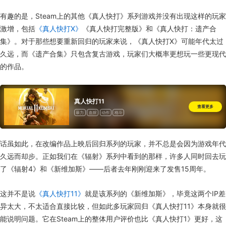
有趣的是，Steam上的其他《真人快打》系列游戏并没有出现这样的玩家
激增，包括
《真人快打X》
《真人快打完整版》和《真人快打：遗产合
集》。对于那些想要重新回归的玩家来说，《真人快打X》可能年代太过
久远，而《遗产合集》只包含复古游戏，玩家们大概率更想玩一些更现代
的作品。
真人快打11
查看更多
暴力
血腥
动作
格斗
话虽如此，在改编作品上映后回归系列的玩家，并不总是会因为游戏年代
久远而却步。正如我们在《辐射》系列中看到的那样，许多人同时回去玩
了《辐射4》和《新维加斯》——后者去年刚刚迎来了发售15周年。
这并不是说
《真人快打11》
就是该系列的《新维加斯》，毕竟这两个IP差
异太大，不太适合直接比较，但如此多玩家回归《真人快打11》本身就很
能说明问题。它在Steam上的整体用户评价也比《真人快打1》更好，这