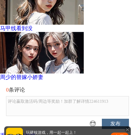
马甲线看到没
周少的替嫁小娇妻
0
条评论
评论赢取激活码/周边等奖励！加群了解详情224611913
发布
玩硬核游戏，用一起一起上！