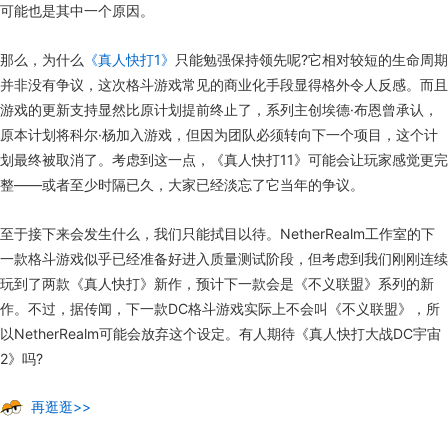
可能也是其中一个原因。
那么，为什么
《真人快打1》
只能勉强保持领先呢?它相对较短的生命周期
并非没有争议，这次格斗游戏常见的商业化手段显得格外令人反感。而且
游戏的更新支持显然比原计划提前终止了，系列主创埃德·布恩曾承认，
原本计划将科尔·杨加入游戏，但因为团队必须转向下一个项目，这个计
划最终被取消了。考虑到这一点，《真人快打11》可能会让玩家感觉更完
整——或者至少时隔已久，大家已经淡忘了它当年的争议。
至于接下来会发生什么，我们只能拭目以待。NetherRealm工作室的下
一款格斗游戏似乎已经准备好进入质量测试阶段，但考虑到我们刚刚连续
玩到了两款《真人快打》新作，预计下一款会是《不义联盟》系列的新
作。不过，据传闻，下一款DC格斗游戏实际上不会叫《不义联盟》，所
以NetherRealm可能会放弃这个设定。有人期待《真人快打大战DC宇宙
2》吗?
再逛逛>>