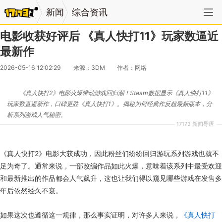
新闻
综合资讯
电影收获好评后 《真人快打11》玩家数逼近
最新作
2026-05-16 12:02:29
来源：3DM
作者：网络
《真人快打2》电影火爆带动游戏回归潮！Steam数据显示《真人快打11》
玩家数直逼新作，口碑更胜《真人快打1》。揭秘为何经典作反超最新版本，分
析系列游戏人气秘密。
17173 新闻导语
《真人快打2》电影大获成功，因此粉丝们纷纷回归游玩系列游戏也就不
足为奇了。通常来说，一部改编作品如此火爆，意味着该系列中最受欢迎
和最新推出的作品都会人气飙升，这也让我们得以窥见哪些游戏在发售多
年后依然经久不衰。
如果这次也遵循这一规律，那么事实证明，对许多人来说，
《真人快打