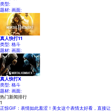
类型:
题材:
画面:
真人快打11
类型: 格斗
题材:
画面:
真人快打X
类型: 格斗
题材:
画面:
热门新闻排行
1
正惊GIF：表情如此羞涩！美女这个表情太好看，直接让