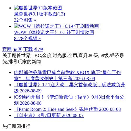
魔兽世界9.1版本截图
(13)
32个图集 »
WOW《德拉诺之王》 6.1补丁剧情动画
8278个视频 »
官网
专区
下载
礼包
关于
魔兽世界,TBC,金价,时光服,金币,直升,80级,58级,经济系
统,排骨玩家
的新闻
内部邮件称暴雪已成当前微软 XBOX 旗下“最佳工作
室”，年度营收创史上第三高
2026-08-09
《魔兽世界》12.1迎大改，巢穴首领改版，玩法减负升
级
2026-08-09
iOS预约开启！《梦幻新诛仙：轻享》9月3日全平台公
测
2026-08-08
《Panic Room 2: Hide and Seek》磁性代币
2026-08-08
《创史者》8月7日更新
2026-08-07
热门新闻排行