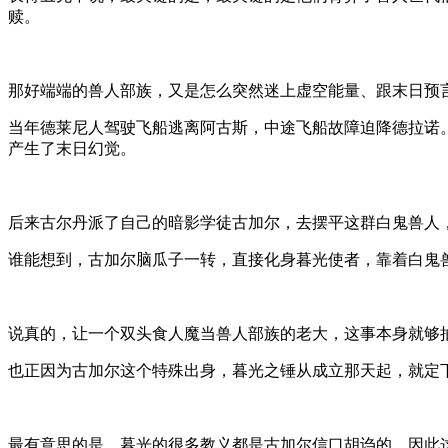
赎。
那好端端的兽人部族，又是怎么突然迷上虚空能量、跟末日预言
当年德莱尼人驾驶飞船逃离阿古斯，中途飞船故障迫降德拉诺
产生了末日幻觉。
后来古尔丹派了自己的暗影学徒古加尔，去摆平这群白鬼兽人
谁能想到，古加尔脑瓜子一转，直接化身暮光使者，靠着白鬼
说真的，让一个双头食人魔当兽人部族的老大，这事本身就够
也正因为古加尔这个特殊出身，暮光之锤从成立那天起，就定
最有意思的是，暮光的很多教义都是古加尔信口胡诌的，因此