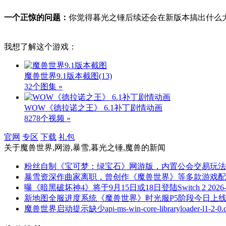
一个正惊的问题：
你觉得暮光之锤后续还会在新版本搞出什么
我想了解这个游戏：
魔兽世界9.1版本截图
(13)
32个图集 »
WOW《德拉诺之王》 6.1补丁剧情动画
8278个视频 »
官网
专区
下载
礼包
关于
魔兽世界,网游,暴雪,暮光之锤,魔兽
的新闻
粉丝自制《宝可梦：绿宝石》网游版，内置公会交易玩法
暴雪资深作曲家离职，曾创作《魔兽世界》等多款游戏配
曝《暗黑破坏神4》将于9月15日或18日登陆Switch 2
2026
新地图全服进度系统《魔兽世界》时光服P5阶段今日上
魔兽世界启动提示缺少api-ms-win-core-libraryloader-l1