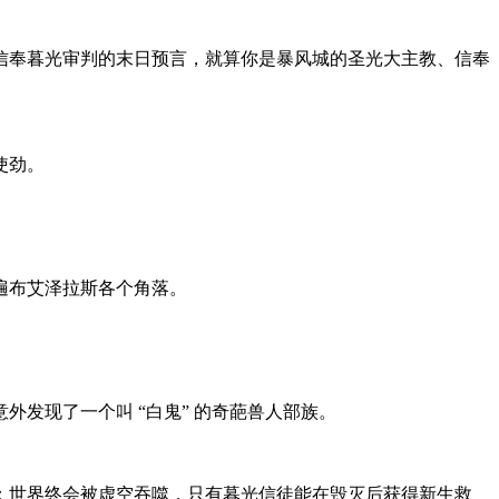
信奉暮光审判的末日预言，就算你是暴风城的圣光大主教、信奉
使劲。
遍布艾泽拉斯各个角落。
发现了一个叫 “白鬼” 的奇葩兽人部族。
：世界终会被虚空吞噬，只有暮光信徒能在毁灭后获得新生救