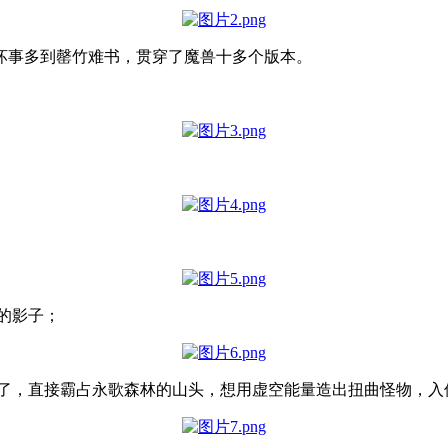
坏事多到罄竹难书，贯穿了魔兽十多个版本。
作的影子；
不装了，直接霸占永歌森林的山头，想用虚空能量造出扭曲怪物，