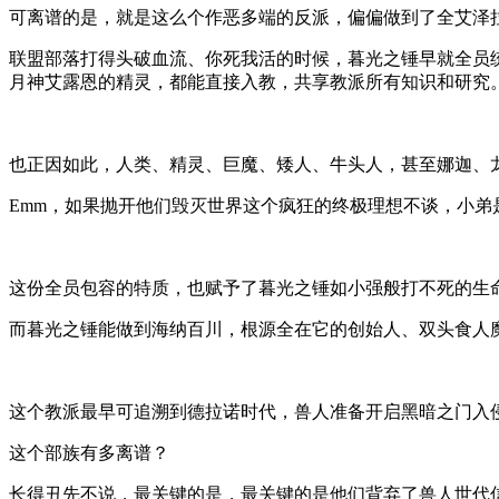
可离谱的是，就是这么个作恶多端的反派，偏偏做到了全艾泽拉
联盟部落打得头破血流、你死我活的时候，暮光之锤早就全员
月神艾露恩的精灵，都能直接入教，共享教派所有知识和研究
也正因如此，人类、精灵、巨魔、矮人、牛头人，甚至娜迦、
Emm，如果抛开他们毁灭世界这个疯狂的终极理想不谈，小弟
这份全员包容的特质，也赋予了暮光之锤如小强般打不死的生
而暮光之锤能做到海纳百川，根源全在它的创始人、双头食人
这个教派最早可追溯到德拉诺时代，兽人准备开启黑暗之门入侵
这个部族有多离谱？
长得丑先不说，最关键的是，最关键的是他们背弃了兽人世代