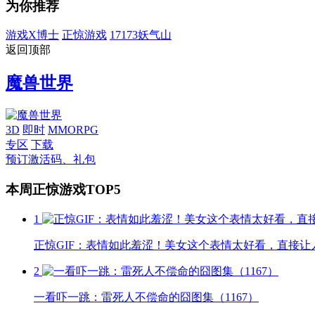
为你推荐
游戏X博士
正惊游戏
17173妖气山
返回顶部
魔兽世界
3D
即时
MMORPG
专区
下载
预订激活码、礼包
本周正惊游戏TOP5
1
正惊GIF：表情如此羞涩！美女这个表情太好看，直接让
2
一看吓一跳：雷死人不偿命的囧图集（1167）