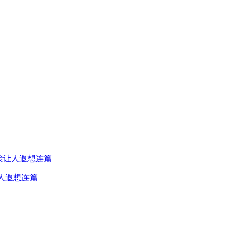
人遐想连篇