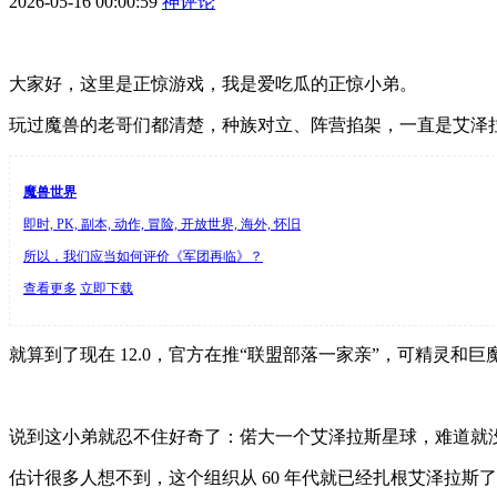
2026-05-16 00:00:59
神评论
大家好，这里是正惊游戏，我是爱吃瓜的正惊小弟。
玩过魔兽的老哥们都清楚，种族对立、阵营掐架，一直是艾泽
魔兽世界
即时, PK, 副本, 动作, 冒险, 开放世界, 海外, 怀旧
所以，我们应当如何评价《军团再临》？
查看更多
立即下载
就算到了现在 12.0，官方在推“联盟部落一家亲”，可精灵和
说到这小弟就忍不住好奇了：偌大一个艾泽拉斯星球，难道就
估计很多人想不到，这个组织从 60 年代就已经扎根艾泽拉