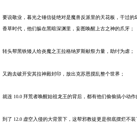
要说敬业，暮光之锤信徒绝对是魔兽反派里的天花板，干过的
香草时代，他们躲在黑暗深渊里，妄图唤醒上古之神的爪牙；
转头帮黑铁矮人给炎魔之王拉格纳罗斯献祭力量，助纣为虐；
又跑去破开安其拉神殿封印，放出克苏恩搅乱整个世界；
就连 10.0 拜荒者唤醒始祖龙王的背后，都有他们偷偷搞小动
到了 12.0 虚空入侵的大背景下，这帮邪教徒更是彻底摆烂