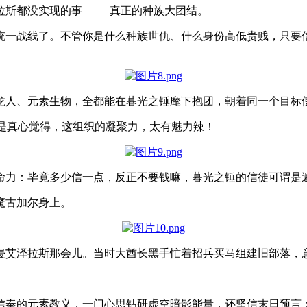
斯都没实现的事 —— 真正的种族大团结。
统一战线了。不管你是什么种族世仇、什么身份高低贵贱，只要
。
龙人、元素生物，全都能在暮光之锤麾下抱团，朝着同一个目标
是真心觉得，这组织的凝聚力，太有魅力辣！
命力：毕竟多少信一点，反正不要钱嘛，暮光之锤的信徒可谓是
魔古加尔身上。
艾泽拉斯那会儿。当时大酋长黑手忙着招兵买马组建旧部落，意外
信奉的元素教义，一门心思钻研虚空暗影能量，还坚信末日预言