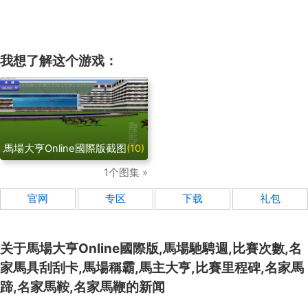
我想了解这个游戏：
馬場大亨Online國際版截图
(10)
1个图集 »
官网
专区
下载
礼包
关于
馬場大亨Online國際版,馬場馳騁週,比賽次數,名
家馬具刮刮卡,馬場稱霸,馬主大亨,比賽里程碑,名家馬
蹄,名家馬鞍,名家馬鞭
的新闻