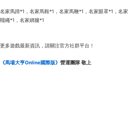
名家馬蹄*1，名家馬鞍*1，名家馬鞭*1，名家眼罩*1，名家
韁繩*1，名家綁腿*1
更多遊戲最新資訊，請關注官方社群平台！
《馬場大亨Online國際版》
營運團隊 敬上