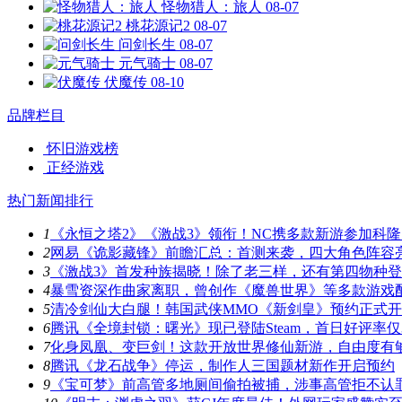
怪物猎人：旅人
08-07
桃花源记2
08-07
问剑长生
08-07
元气骑士
08-07
伏魔传
08-10
品牌栏目
怀旧游戏榜
正经游戏
热门新闻排行
1
《永恒之塔2》《激战3》领衔！NC携多款新游参加科隆
2
网易《诡影藏锋》前瞻汇总：首测来袭，四大角色阵容
3
《激战3》首发种族揭晓！除了老三样，还有第四物种
4
暴雪资深作曲家离职，曾创作《魔兽世界》等多款游戏
5
清冷剑仙大白腿！韩国武侠MMO《新剑皇》预约正式
6
腾讯《全境封锁：曙光》现已登陆Steam，首日好评率仅3
7
化身凤凰、变巨剑！这款开放世界修仙新游，自由度有
8
腾讯《龙石战争》停运，制作人三国题材新作开启预约
9
《宝可梦》前高管多地厕间偷拍被捕，涉事高管拒不认