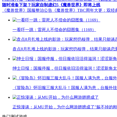
随时准备下架？玩家自制虚幻5《魔兽世界》即将上线
《魔兽世界》国服整治公告
《魔兽世界》TBC周年大更：双经
一看吓一跳：雷死人不偿命的囧图集（1169）
盘点8月扎堆上线的影游：玩家想扔核弹，结果只能谈恋
绅士日报：国服停服，但日服依旧活得滋润！涩涩新角太
《冒险岛》怀旧服三服大乱斗！国服人满为患，台服外挂
正惊漫谈：从MU开始，为什么网游翅膀成了"躲不掉的刚
热门测试游戏