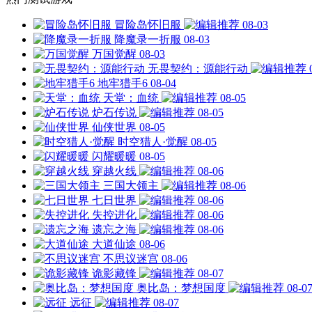
冒险岛怀旧服
08-03
降魔录一折服
08-03
万国觉醒
08-03
无畏契约：源能行动
地牢猎手6
08-04
天堂：血统
08-05
炉石传说
08-05
仙侠世界
08-05
时空猎人·觉醒
08-05
闪耀暖暖
08-05
穿越火线
08-06
三国大领主
08-06
七日世界
08-06
失控进化
08-06
遗忘之海
08-06
大道仙途
08-06
不思议迷宫
08-06
诡影藏锋
08-07
奥比岛：梦想国度
08-0
远征
08-07