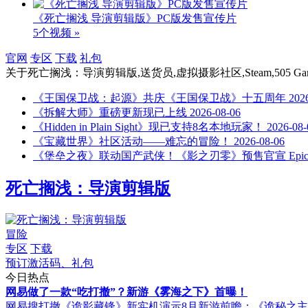
《死亡搁浅 导演剪辑版》PC版发售宣传片
5个视频 »
官网
专区
下载
礼包
关于
死亡搁浅：导演剪辑版,送货员,虚拟摄影社区,Steam,505 G
《王国保卫战：起源》共庆《王国保卫战》十五周年
202
《拆解大师》重磅更新现已上线
2026-08-06
《Hidden in Plain Sight》现已支持8名本地玩家！
2026-08-
《宝藏世界》社区活动——难忘的冒险！
2026-08-06
《堡垒之夜》联动国产武侠！《影之刃零》预售官宣 Epi
死亡搁浅：导演剪辑版
冒险
专区
下载
预订激活码、礼包
今日热点
网易做了一款“吃打撤”？新游《雾海之下》首曝！
网易搜打撤《诡影藏锋》新实机演示
8月新游前瞻：《诡秘之