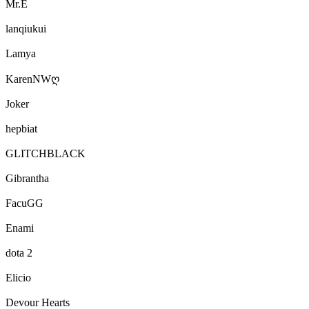
Mr.E
lanqiukui
Lamya
KarenNWღ
Joker
hepbiat
GLITCHBLACK
Gibrantha
FacuGG
Enami
dota 2
Elicio
Devour Hearts