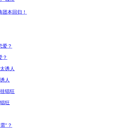
典团本回归！
爱？
诱人
猖狂
需"？