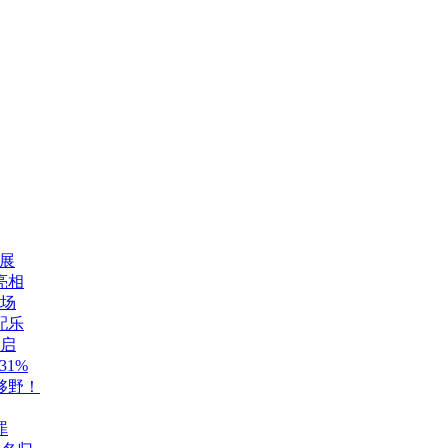
展
亮相
登场
配乐
开启
1%
够野！
罪