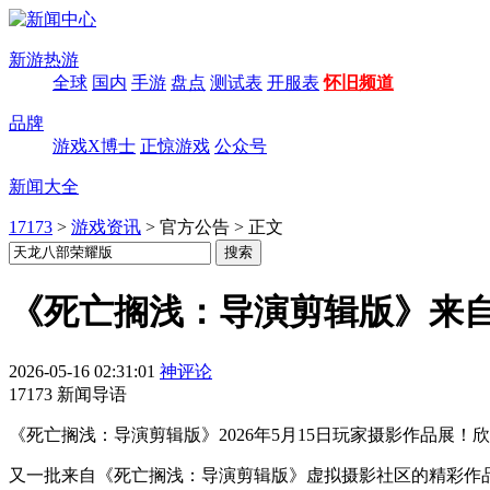
新游热游
全球
国内
手游
盘点
测试表
开服表
怀旧频道
品牌
游戏X博士
正惊游戏
公众号
新闻大全
17173
>
游戏资讯
>
官方公告
>
正文
《死亡搁浅：导演剪辑版》来自送货
2026-05-16 02:31:01
神评论
17173 新闻导语
《死亡搁浅：导演剪辑版》2026年5月15日玩家摄影作品展
又一批来自《死亡搁浅：导演剪辑版》虚拟摄影社区的精彩作