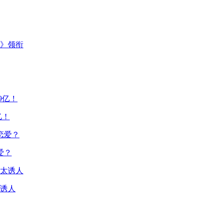
主》领衔
亿！
爱？
诱人