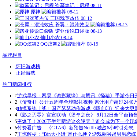
盗墓笔记：启程
08-11
原神
08-12
三国戏英杰传
08-12
苍翼：混沌效应
08-13
诺亚传说口袋版
08-13
仙山小农
08-14
QQ炫舞2
08-15
品牌栏目
怀旧游戏榜
正经游戏
热门新闻排行
1
游戏早报：网易《诡影藏锋》与腾讯《怪猎》手游今日
2
《传奇4》公开五周年全球献礼视频 累计用户超过2440
3
触摸系统上线！国产瑟瑟动作游戏《嗜血印》迎来大更
4
《影之刃零》官宣联动《堡垒之夜》 8月12日全平台预
5
夯爆了！2026下半年新游这么逆天？谁会成为下一个现
6
付费看广告！《GTA6》新预告Netflix独占6小时引众怒
7
正惊解梗：“Bin大小姐”是什么梗？游戏圈兴起男男恋综