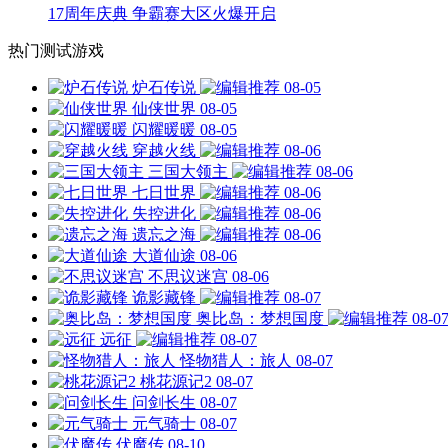
17周年庆典 争霸赛大区火爆开启
热门测试游戏
炉石传说
08-05
仙侠世界
08-05
闪耀暖暖
08-05
穿越火线
08-06
三国大领主
08-06
七日世界
08-06
失控进化
08-06
遗忘之海
08-06
大道仙途
08-06
不思议迷宫
08-06
诡影藏锋
08-07
奥比岛：梦想国度
08-0
远征
08-07
怪物猎人：旅人
08-07
桃花源记2
08-07
问剑长生
08-07
元气骑士
08-07
伏魔传
08-10