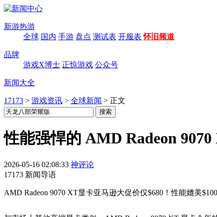
新游热游
全球
国内
手游
盘点
测试表
开服表
怀旧频道
品牌
游戏X博士
正惊游戏
公众号
新闻大全
17173
>
游戏资讯
>
全球新闻
>
正文
性能强悍的 AMD Radeon 9
2026-05-16 02:08:33
神评论
17173 新闻导语
AMD Radeon 9070 XT显卡亚马逊大促价仅$680！性能媲美