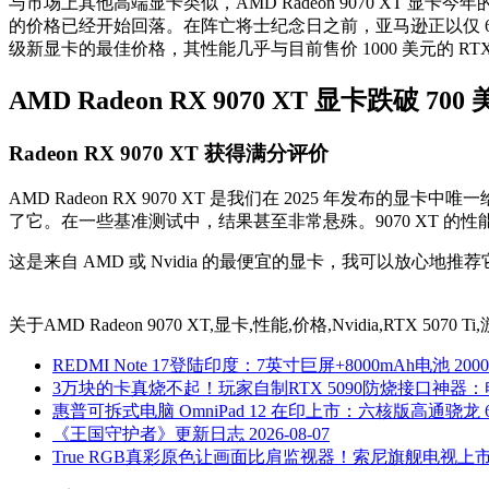
与市场上其他高端显卡类似，AMD Radeon 9070 XT 显卡
的价格已经开始回落。在阵亡将士纪念日之前，亚马逊正以仅 683.99 美
级新显卡的最佳价格，其性能几乎与目前售价 1000 美元的 RTX 50
AMD Radeon RX 9070 XT 显卡跌破 700
Radeon RX 9070 XT 获得满分评价
AMD Radeon RX 9070 XT 是我们在 2025 年发布的显卡中
了它。在一些基准测试中，结果甚至非常悬殊。9070 XT 的性能接
这是来自 AMD 或 Nvidia 的最便宜的显卡，我可以放心地推
关于
AMD Radeon 9070 XT,显卡,性能,价格,Nvidia,RTX 50
REDMI Note 17登陆印度：7英寸巨屏+8000mAh电池 20
3万块的卡真烧不起！玩家自制RTX 5090防烧接口神器
惠普可拆式电脑 OmniPad 12 在印上市：六核版高通骁龙 6 G
《王国守护者》更新日志
2026-08-07
True RGB真彩原色让画面比肩监视器！索尼旗舰电视上市：1