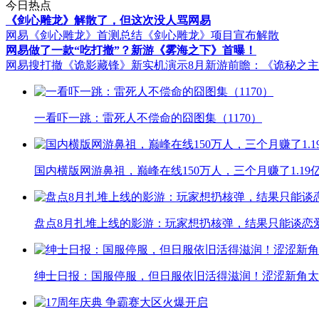
今日热点
《剑心雕龙》解散了，但这次没人骂网易
网易《剑心雕龙》首测总结
《剑心雕龙》项目宣布解散
网易做了一款“吃打撤”？新游《雾海之下》首曝！
网易搜打撤《诡影藏锋》新实机演示
8月新游前瞻：《诡秘之
一看吓一跳：雷死人不偿命的囧图集（1170）
国内横版网游鼻祖，巅峰在线150万人，三个月赚了1.19
盘点8月扎堆上线的影游：玩家想扔核弹，结果只能谈恋
绅士日报：国服停服，但日服依旧活得滋润！涩涩新角太