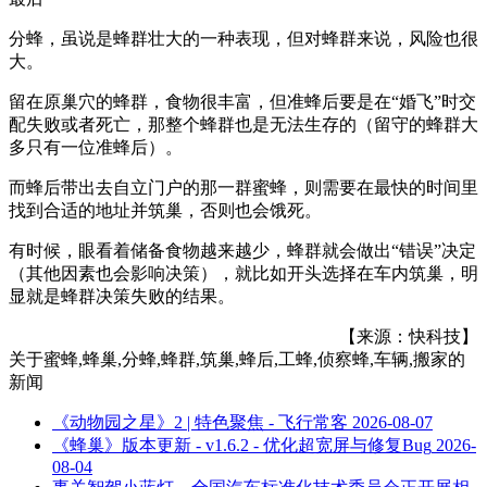
分蜂，虽说是蜂群壮大的一种表现，但对蜂群来说，风险也很
大。
留在原巢穴的蜂群，食物很丰富，但准蜂后要是在“婚飞”时交
配失败或者死亡，那整个蜂群也是无法生存的（留守的蜂群大
多只有一位准蜂后）。
而蜂后带出去自立门户的那一群蜜蜂，则需要在最快的时间里
找到合适的地址并筑巢，否则也会饿死。
有时候，眼看着储备食物越来越少，蜂群就会做出“错误”决定
（其他因素也会影响决策），就比如开头选择在车内筑巢，明
显就是蜂群决策失败的结果。
【来源：快科技】
关于
蜜蜂,蜂巢,分蜂,蜂群,筑巢,蜂后,工蜂,侦察蜂,车辆,搬家
的
新闻
《动物园之星》2 | 特色聚焦 - 飞行常客
2026-08-07
《蜂巢》版本更新 - v1.6.2 - 优化超宽屏与修复Bug
2026-
08-04