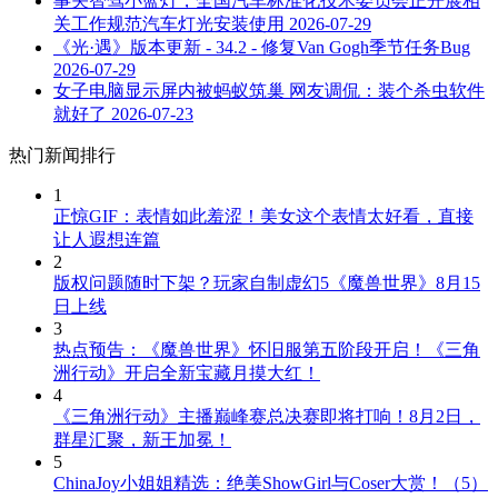
事关智驾小蓝灯，全国汽车标准化技术委员会正开展相
关工作规范汽车灯光安装使用
2026-07-29
《光·遇》版本更新 - 34.2 - 修复Van Gogh季节任务Bug
2026-07-29
女子电脑显示屏内被蚂蚁筑巢 网友调侃：装个杀虫软件
就好了
2026-07-23
热门新闻排行
1
正惊GIF：表情如此羞涩！美女这个表情太好看，直接
让人遐想连篇
2
版权问题随时下架？玩家自制虚幻5《魔兽世界》8月15
日上线
3
热点预告：《魔兽世界》怀旧服第五阶段开启！《三角
洲行动》开启全新宝藏月摸大红！
4
《三角洲行动》主播巅峰赛总决赛即将打响！8月2日，
群星汇聚，新王加冕！
5
ChinaJoy小姐姐精选：绝美ShowGirl与Coser大赏！（5）