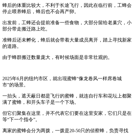
蜂后的体重比较大，不利于长途飞行，因此在临行前，工蜂会
停止喂养蜂后，蜂后也不会再产卵。
出发前，工蜂还会提前准备一些食物，大部分留给老巢穴，小
部分带走搬迁路上吃。
准蜂后还未孵化，蜂后就会带着大量成员离开，踏上寻找新家
的道路。
由于蜂群搬迁数量庞大，有时候场面是非常壮观的。
2025年6月的纽约市区，就出现蜜蜂“像龙卷风一样席卷城
市”的场景。
一抬头，遮天蔽日都是飞行的蜜蜂，就连自行车和花坛上都聚
满了蜜蜂，和开头车子是一个下场。
但它们聚集在这里，并不代表它们要在这里安家，它们只是在
等“下一个指令”。
离家的蜜蜂会分为两拨，一拨是20-50只的侦察蜂，负责寻找