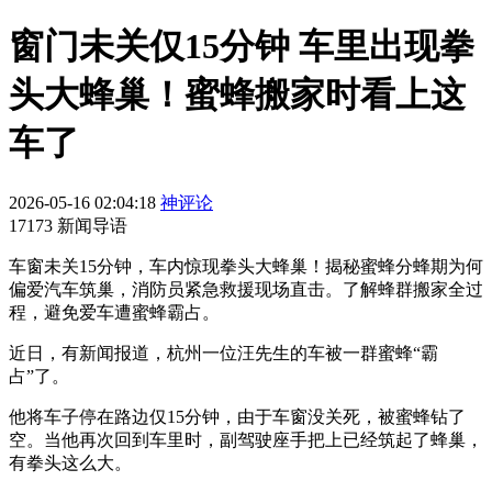
窗门未关仅15分钟 车里出现拳
头大蜂巢！蜜蜂搬家时看上这
车了
2026-05-16 02:04:18
神评论
17173 新闻导语
车窗未关15分钟，车内惊现拳头大蜂巢！揭秘蜜蜂分蜂期为何
偏爱汽车筑巢，消防员紧急救援现场直击。了解蜂群搬家全过
程，避免爱车遭蜜蜂霸占。
近日，有新闻报道，杭州一位汪先生的车被一群蜜蜂“霸
占”了。
他将车子停在路边仅15分钟，由于车窗没关死，被蜜蜂钻了
空。当他再次回到车里时，副驾驶座手把上已经筑起了蜂巢，
有拳头这么大。