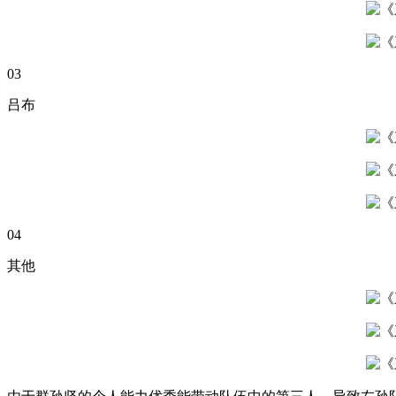
03
吕布
04
其他