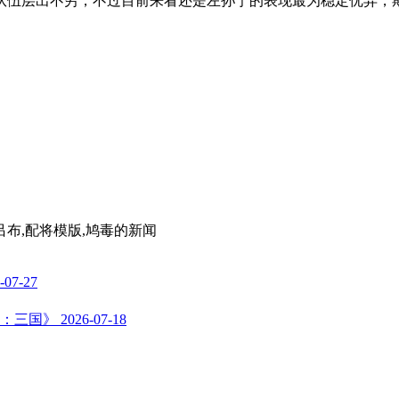
队伍层出不穷，不过目前来看还是左孙宁的表现最为稳定优异，
吕布,配将模版,鸠毒
的新闻
-07-27
：三国》
2026-07-18