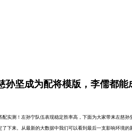
慈孙坚成为配将模版，李儒都能
搭配实测！左孙宁队伍表现稳定胜率高，下面为大家带来左慈孙
定了下来。从最新的大数据中我们可以看到最后一支影响环境的