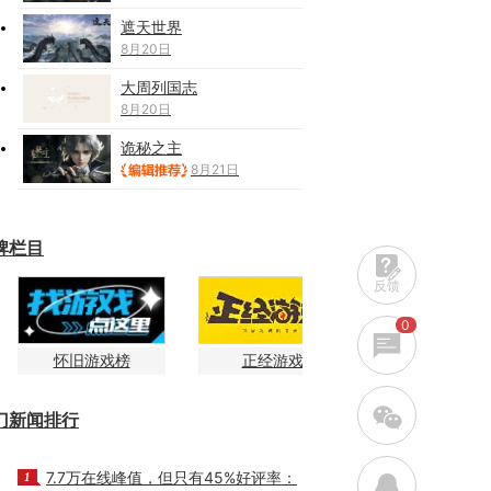
遮天世界
8月20日
大周列国志
8月20日
诡秘之主
8月21日
牌栏目
反馈
0
怀旧游戏榜
正经游戏
w
门新闻排行
7.7万在线峰值，但只有45%好评率：
1
q