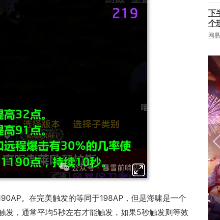
下
下
个
载
|
网易
网页游
戏
返回
顶部
 争霸赛大区火
一看吓一跳：雷死人不偿命
190AP。在完美触发的等同于198AP，但是海啸是一个
的囧图集（1171）
触发，通常平均5秒左右才能触发，如果5秒触发则等效