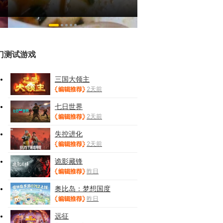
play
来了！
门测试游戏
三国大领主
2天前
七日世界
2天前
失控进化
2天前
诡影藏锋
昨日
奥比岛：梦想国度
昨日
远征