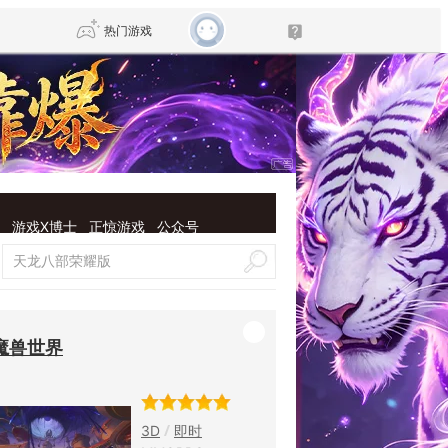
热门游戏
DNF
传奇4
剑网3旗舰版
新天龙八部
游戏X博士
正惊游戏
公众号
自由
诛仙世界
新仙侠5
魔兽世界
3D
即时