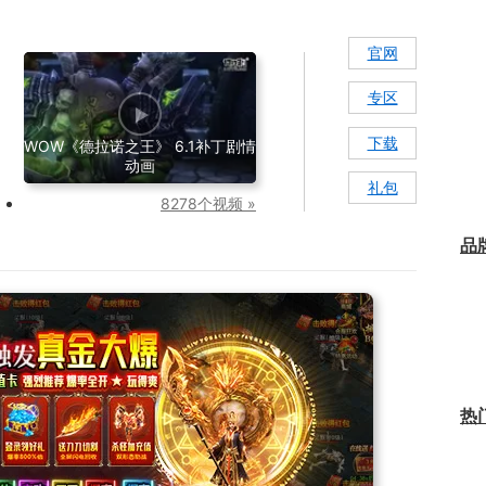
官网
专区
下载
WOW《德拉诺之王》 6.1补丁剧情
动画
礼包
8278个视频 »
品
热