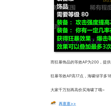
而狂暴饰品的等效AP为200，提
狂暴等效AP高17点，海啸绿字多
大家千万别再高价买海啸了哦~
再逛逛>>