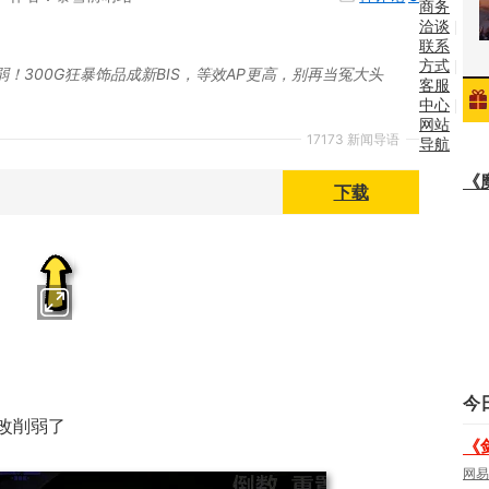
商务
新网
洽谈
|
联系
方式
|
游
|
！300G狂暴饰品成新BIS，等效AP更高，别再当冤大头
客服
中心
|
找游
网站
17173 新闻导语
导航
戏
|
《
下载
小游
戏
|
社
区
|
视
频
|
今
改削弱了
博
《
网易
客
|