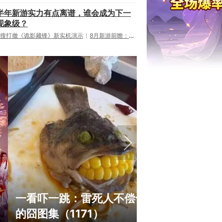
半年新游实力有点离谱，谁会成为下一
现象级？
搜打撤《诡影藏锋》新实机演示
8月新游前瞻：《诡秘之主》领衔
绅士日报：国游泳装皮涩度
巅峰在线1
拉爆了！大雷熟女上演蒙眼
游，如今带