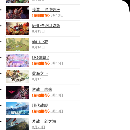
苍翼：混沌效应
8月13日
诺亚传说口袋版
8月13日
仙山小农
8月14日
QQ炫舞2
8月15日
雾海之下
8月17日
逆战：未来
8月18日
现代战舰
8月19日
梦战：剑之海
8月20日