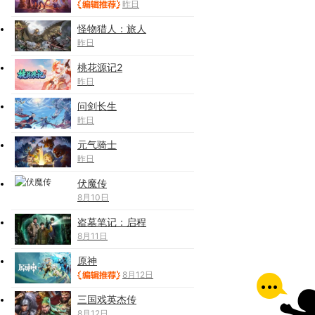
昨日
怪物猎人：旅人
昨日
桃花源记2
昨日
问剑长生
昨日
元气骑士
昨日
伏魔传
8月10日
盗墓笔记：启程
8月11日
原神
8月12日
三国戏英杰传
8月12日