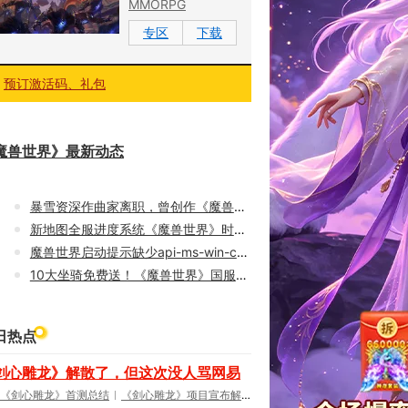
MMORPG
专区
下载
预订激活码、礼包
魔兽世界》最新动态
暴雪资深作曲家离职，曾创作《魔兽世界》等多款游戏配乐
新地图全服进度系统《魔兽世界》时光服P5阶段今日上线
魔兽世界启动提示缺少api-ms-win-core-libraryloader-l1-2-0.dll？完整修复解决教程
10大坐骑免费送！《魔兽世界》国服21周年庆典明日开启
日热点
剑心雕龙》解散了，但这次没人骂网易
《剑心雕龙》首测总结
《剑心雕龙》项目宣布解散