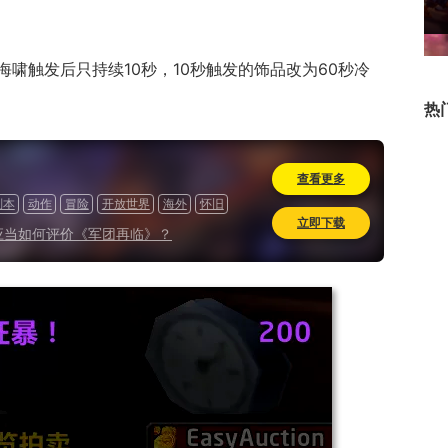
啸触发后只持续10秒，10秒触发的饰品改为60秒冷
热
查看更多
副本
动作
冒险
开放世界
海外
怀旧
立即下载
应当如何评价《军团再临》？