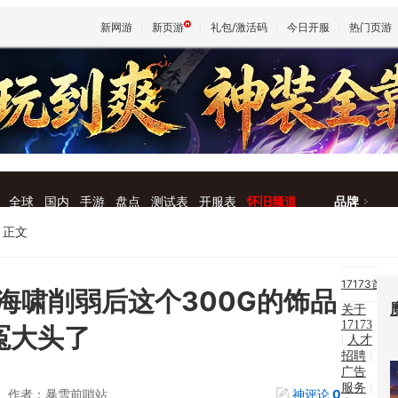
新网游
新页游
礼包/激活码
今日开服
热门页游
魔兽
天堂
全球
国内
手游
盘点
测试表
开服表
怀旧频道
品牌
王权与
正文
17173首
海啸削弱后这个300G的饰品
关于
页
|
17173
冤大头了
|
人才
新
招聘
|
广告
闻
|
服务
|
作者：暴雪前哨站
神评论
0