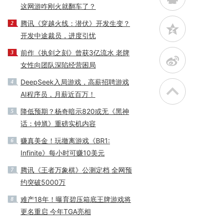
这网游咋刚火就翻车了？
腾讯《穿越火线：潜伏》开发生变？
2
z
开发中途裁员，进度引忧
前作《执剑之刻》曾获3亿流水 老牌
3
t
女性向团队深陷经营困局
DeepSeek入局游戏，高薪招聘游戏
4
AI程序员，月薪近百万！
降低预期？杨奇暗示820或无《黑神
5
话：钟馗》重磅实机内容
赚真美金！玩撤离游戏《BR1:
6
Infinite》每小时可赚10美元
腾讯《王者万象棋》公测定档 全网预
7
约突破5000万
难产18年！曝育碧压箱底王牌游戏将
8
更名重启 今年TGA亮相