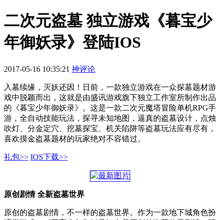
二次元盗墓 独立游戏《暮宝少
年御妖录》登陆IOS
2017-05-16 10:35:21
神评论
入墓续缘，灭妖还因！日前，一款独立游戏在一众探墓题材游
戏中脱颖而出，这就是由盛讯游戏旗下独立工作室所制作出品
的《暮宝少年御妖录》。这是一款二次元魔塔冒险单机RPG手
游，全自动技能玩法，探寻未知地图，逼真的盗墓设计，点烛
吹灯、分金定穴、挖墓探宝、机关陷阱等盗墓玩法应有尽有，
喜欢摸金盗墓题材的玩家绝对不容错过。
礼包>>
IOS下载>>
原创剧情 全新盗墓世界
原创的盗墓剧情，不一样的盗墓世界。作为一款地下城角色扮