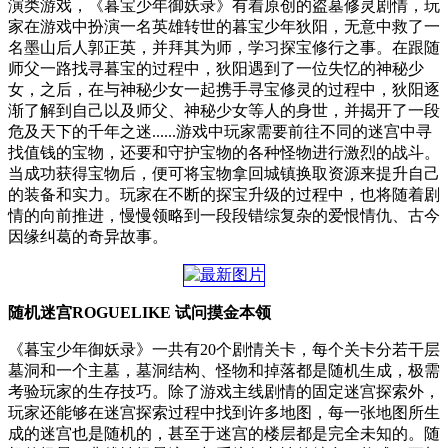
演类游戏，《暮宝少年御妖录》有着原创的盗墓修灵剧情，玩
家在游戏中扮演一名英雄转世的暮宝少年狄阳，无意中救了一
名墨山后人郭正英，并拜其为师，学习探宝修行之事。在跟随
师父一路找寻暮宝的过程中，狄阳遇到了一位失忆的神秘少
女，之后，在与神秘少女一起携手寻宝修灵的过程中，狄阳逐
渐了解到自己以及师父、神秘少女等人的身世，并揭开了一段
危及天下的千年之迷......游戏中玩家需要前往不同的迷宫中寻
找值钱的宝物，还要和守护宝物的各种怪物进行激烈的战斗。
当成功获得宝物后，便可将宝物拿回城镇换取资源来提升自己
的装备和实力。玩家在不断的探宝升级的过程中，也将随着剧
情的向前推进，慢慢领略到一段段错综复杂的爱恨情仇、古今
因缘纠葛的奇异故事。
随机迷宫ROGUELIKE 试问摸金本领
《暮宝少年御妖录》一共有20个剧情关卡，每个关卡分若干层
墓洞和一个主墓，墓洞结构、怪物和掉落都是随机生成，极需
考验玩家的生存技巧。除了游戏主线剧情的固定迷宫探索外，
玩家还能够在迷宫探索过程中找到许多地图，每一张地图所生
成的迷宫也是随机的，甚至于迷宫的楼层都是完全未知的。随