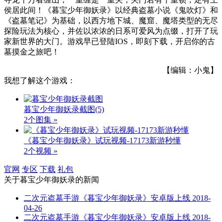
侯居此间！《暮宝少年御妖录》以经典盗墓小说《鬼吹灯》和
《盗墓笔记》为基础，以西方地下城、魔窟、魔塔类型的无尽
探险玩法为核心，并佐以浓浓的日系可爱风为点缀，打开了玩
家新世界的大门。游戏早已登陆IOS，即刻下载，开启你的古
墓摸金之旅吧！
【编辑：小鬼】
我想了解这个游戏：
暮宝少年御妖录截图
(5)
2个图集 »
《暮宝少年御妖录》试玩视频-17173新游秒懂
2个视频 »
官网
专区
下载
礼包
关于
暮宝少年御妖录
的新闻
二次元盗墓手游《暮宝少年御妖录》安卓版上线
2018-
04-26
二次元盗墓手游《暮宝少年御妖录》安卓版上线
2018-