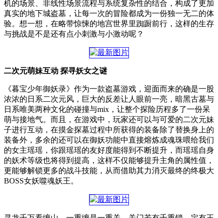
机的场景、非线性场景流程与系统复杂性的结合，构成了更加
真实的地下城盗墓，让每一次的冒险都成为一份独一无二的体
验。想一想，在略带惊悚的地宫世界里踟蹰前行，这样的生存
与挑战是不是还有点小刺激与小激动呢？
二次元萌妹互动 探寻妖女之谜
《暮宝少年御妖录》作为一款盗墓游戏，迎面而来的确是一股
浓浓的日系二次元风，巨大的反差让人眼前一亮，暗黑古墓与
日系唯美两种文化的碰撞与mix，让整个探险历程多了一份呆
萌与接地气。而且，在游戏中，玩家还可以与可爱的二次元妹
子进行互动，在摸金探墓过程中所获得的装备除了替换身上的
装备外，多余的还可以在御妖功能中直接熔炼成魂珠喂给我们
的女主瑶瑶，你跟瑶瑶的友好度能得到不断提升，而瑶瑶自身
的妖术等级也将得到提高，这样不仅能够提升主角的属性值，
更能够解锁更多的战斗技能，从而借助其力消灭最终的终极大
BOSS女妖噬魂妖王。
寻龙千万看缠山，一重缠是一重关，关门若有千重锁，定有王