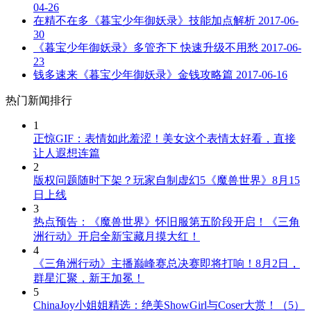
04-26
在精不在多《暮宝少年御妖录》技能加点解析
2017-06-
30
《暮宝少年御妖录》多管齐下 快速升级不用愁
2017-06-
23
钱多速来《暮宝少年御妖录》金钱攻略篇
2017-06-16
热门新闻排行
1
正惊GIF：表情如此羞涩！美女这个表情太好看，直接
让人遐想连篇
2
版权问题随时下架？玩家自制虚幻5《魔兽世界》8月15
日上线
3
热点预告：《魔兽世界》怀旧服第五阶段开启！《三角
洲行动》开启全新宝藏月摸大红！
4
《三角洲行动》主播巅峰赛总决赛即将打响！8月2日，
群星汇聚，新王加冕！
5
ChinaJoy小姐姐精选：绝美ShowGirl与Coser大赏！（5）