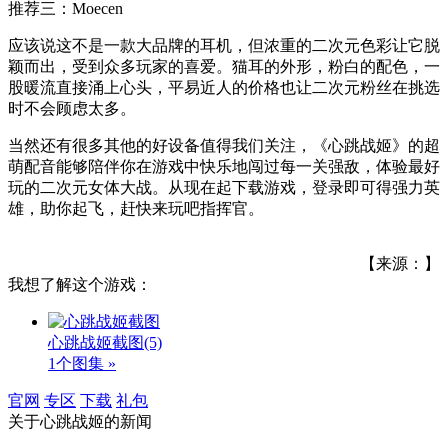
推荐三：Moecen
应该说这不是一款大品牌的耳机，但浓重的二次元色彩让它脱
颖而出，受到众多玩家的喜爱。猫耳的外形，粉白的配色，一
股暖流直接涌上心头，平易近人的价格也让二次元粉丝在挑选
时不会顾虑太多。
当然还有很多其他的好设备值得我们关注，《心跳战姬》的超
萌配音能够陪伴你在游戏中快乐地闯过每一关强敌，体验最好
玩的二次元女体大战。从现在起下载游戏，登录即可得强力英
雄，助你起飞，赶快来玩吧指挥官。
【来源：】
我想了解这个游戏：
心跳战姬截图
(5)
1个图集 »
官网
专区
下载
礼包
关于
心跳战姬
的新闻