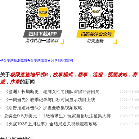
分享到新浪微博
分享到微信
分享到QQ空间
t
w
z
关于
极限竞速地平线6
，
故事模式
，
赛事
，
流程
，
视频攻略
，
赛
道
，
序章
的新闻
《凝渊》长期断更，老牌女性向团队深陷经营困局
2026-08-08
《一鹅当先》赛季记录与目标时间显示功能上线
2026-08-08
《斯普拉遁涂击队》罗盘全收集视频攻略
2026-08-07
总奖金9.5万美元！《绝地求生》玩家自创玩法征集大赛
2026-08-07
《灭寇1939上川往事》全结局通关视频流程攻略
2026-08-07