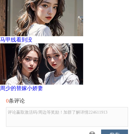
马甲线看到没
周少的替嫁小娇妻
0
条评论
评论赢取激活码/周边等奖励！加群了解详情224611913