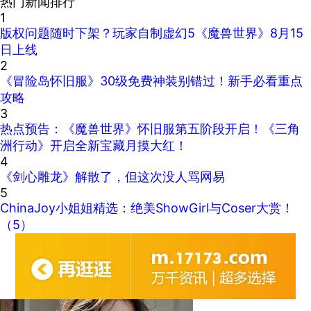
热门新闻排行
1
版权问题随时下架？玩家自制虚幻5《魔兽世界》8月15
日上线
2
《冒险岛怀旧服》30级免费神装别错过！新手必看重点
攻略
3
热点预告：《魔兽世界》怀旧服第五阶段开启！《三角
洲行动》开启全新宝藏月摸大红！
4
《剑心雕龙》解散了，但这次没人骂网易
5
ChinaJoy小姐姐精选：绝美ShowGirl与Coser大赏！
（5）