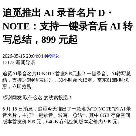
追觅推出 AI 录音名片 D・
NOTE：支持一键录音后 AI 转
写总结，899 元起
2026-05-15 20:04:04
神评论
17173 新闻导语
追觅AI录音名片D·NOTE首发899元起！一键录音、AI转写总
结，支持145种语言识别，30小时超长续航。京东618限时优
惠，立即抢购！
感谢网友 取什么名 的线索投递！
5 月 15 日消息，追觅今天推出了一款名为“D·NOTE”的 AI 录
音名片，主打“一键录音、转写、总结”，其中 8GB 存储空间
版本首发价 899 元，64GB 存储空间版本定价为 999 元。