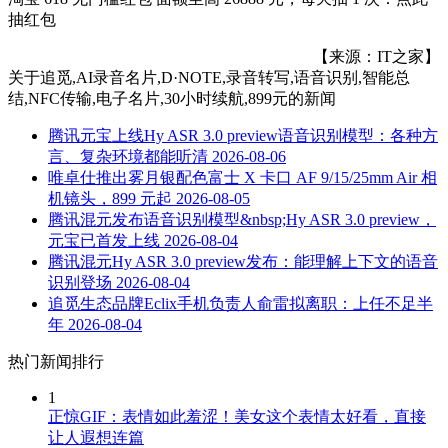
抽红包
【来源：IT之家】
关于
追觅,AI录音名片,D·NOTE,录音转写,语音识别,智能总
结,NFC传输,电子名片,30小时续航,899元
的新闻
腾讯元宝上线Hy ASR 3.0 preview语音识别模型：各种方
言、复杂环境都能听清
2026-08-06
唯卓仕推出雾月银配色富士 X 卡口 AF 9/15/25mm Air 相
机镜头，899 元起
2026-08-05
腾讯混元发布语音识别模型&nbsp;Hy ASR 3.0 preview，
元宝已首发上线
2026-08-04
腾讯混元Hy ASR 3.0 preview发布：能理解上下文的语音
识别登场
2026-08-04
追觅生态品牌Eclix手机负责人俞雷拟离职：上任不足半
年
2026-08-04
热门新闻排行
1
正惊GIF：表情如此羞涩！美女这个表情太好看，直接
让人遐想连篇