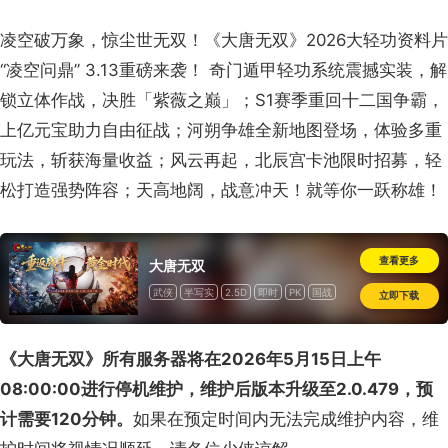
凌空破万象，惊尘世无双！《大唐无双》2026大轻功资料片
“凌空问鼎” 3.13重磅来袭！ 奇门遁甲轻功系统震撼实装，解
锁立体作战，决胜「紫薇之巅」；S1赛季重回十二国争霸，
上亿元宝助力自由征战；河朔争雄全新地图登场，体验多重
玩法，斩获海量收益；风云再起，北辰宫卡池限时招募，轻
松打造强势阵容；天高地阔，战意冲天！就等你一跃称雄！
查看更多
大唐无双
武侠
半写实
2.5D
即时
PK
国战
立即下载
免费
怀旧
《大唐无双》所有服务器将在2026年5月15日上午
08:00:00进行停机维护，维护后版本升级至2.0.479，预
计需要120分钟。
如果在预定时间内无法完成维护内容，维