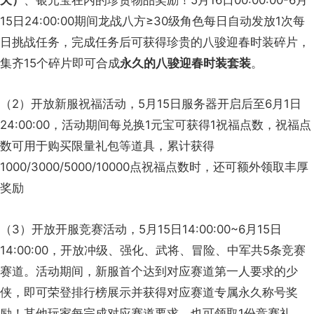
天）
、银元宝在内的珍贵物品奖励！5月16日00:00:00-6月
15日24:00:00期间龙战八方≥30级角色每日自动发放1次每
日挑战任务，完成任务后可获得珍贵的八骏迎春时装碎片，
集齐15个碎片即可合成
永久的八骏迎春时装套装
。
（2）开放新服祝福活动，5月15日服务器开启后至6月1日
24:00:00，活动期间每兑换1元宝可获得1祝福点数，祝福点
数可用于购买限量礼包等道具，累计获得
1000/3000/5000/10000点祝福点数时，还可额外领取丰厚
奖励
（3）开放开服竞赛活动，5月15日14:00:00~6月15日
14:00:00，开放冲级、强化、武将、冒险、中军共5条竞赛
赛道。活动期间，新服首个达到对应赛道第一人要求的少
侠，即可荣登排行榜展示并获得对应赛道专属永久称号奖
励！其他玩家每完成对应赛道要求，也可领取1份竞赛礼