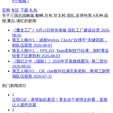
9个视频 »
官网
专区
下载
礼包
关于
三国志战略版,貂蝉,吕布,甘太程,混乱,反弹伤害,S兵种,战
报,董白,满红
的新闻
《魔女工厂》8月21日抢先体验 混乱工厂建设运营
2026-
08-05
第五人格IVL：成都Wolves_ChoAi“台球手”关键四抓，
助队伍获胜
2026-08-03
第五人格IVL： FPX.ZQ_Yuan牵制技巧拉满，加时赛反
转拿下比赛胜利
2026-08-03
《我们之中（国际）》2026年开发路线图🚀 | 第二部分
2026-08-02
第五人格IVL：GR_citie操作拉满完美牵制，两局三跑带
领队伍获胜
2026-07-31
热门新闻排行
1
正惊GIF：表情如此羞涩！美女这个表情太好看，直接
让人遐想连篇
2