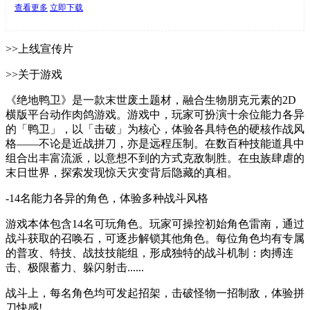
查看更多
立即下载
>>上线宣传片
>>关于游戏
《绝地鸭卫》是一款末世废土题材，融合生物朋克元素的2D
横版平台动作肉鸽游戏。游戏中，玩家可扮演十余位能力各异
的「鸭卫」，以「击破」为核心，体验各具特色的硬核作战风
格——不论是近战拼刀，亦是远程压制。在数百种技能道具中
组合出丰富流派，以意想不到的方式克敌制胜。在虫族肆虐的
末日世界，探索发现惊天灾变背后隐藏的真相。
-14名能力各异的角色，体验多种战斗风格
游戏本体包含14名可玩角色。玩家可操控初始角色雷南，通过
战斗获取的召唤石，可逐步解锁其他角色。每位角色均有专属
的普攻、特技、战技技能组，形成独特的战斗机制：肉搏连
击、极限蓄力、躲闪射击......
战斗上，每名角色均可发起招架，击破怪物一招制敌，体验拼
刀快感!