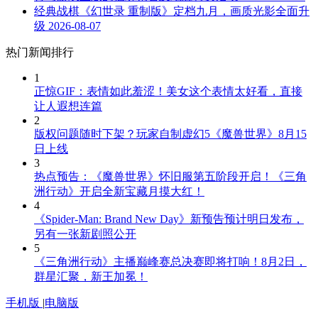
经典战棋《幻世录 重制版》定档九月，画质光影全面升
级
2026-08-07
热门新闻排行
1
正惊GIF：表情如此羞涩！美女这个表情太好看，直接
让人遐想连篇
2
版权问题随时下架？玩家自制虚幻5《魔兽世界》8月15
日上线
3
热点预告：《魔兽世界》怀旧服第五阶段开启！《三角
洲行动》开启全新宝藏月摸大红！
4
《Spider-Man: Brand New Day》新预告预计明日发布，
另有一张新剧照公开
5
《三角洲行动》主播巅峰赛总决赛即将打响！8月2日，
群星汇聚，新王加冕！
手机版
|
电脑版