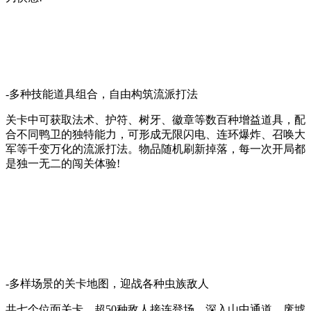
-多种技能道具组合，自由构筑流派打法
关卡中可获取法术、护符、树牙、徽章等数百种增益道具，配
合不同鸭卫的独特能力，可形成无限闪电、连环爆炸、召唤大
军等千变万化的流派打法。物品随机刷新掉落，每一次开局都
是独一无二的闯关体验!
-多样场景的关卡地图，迎战各种虫族敌人
共七个位面关卡，超50种敌人接连登场。深入山中通道、废墟