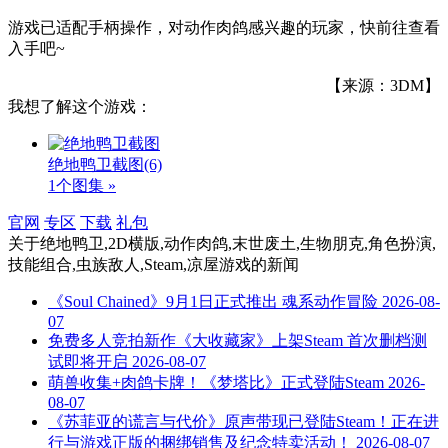
游戏已适配手柄操作，对动作肉鸽感兴趣的玩家，快前往查看
入手吧~
【来源：3DM】
我想了解这个游戏：
绝地鸭卫截图
(6)
1个图集 »
官网
专区
下载
礼包
关于
绝地鸭卫,2D横版,动作肉鸽,末世废土,生物朋克,角色扮演,
技能组合,虫族敌人,Steam,凉屋游戏
的新闻
《Soul Chained》9月1日正式推出 魂系动作冒险
2026-08-
07
免费多人竞拍新作《大收藏家》上架Steam 首次删档测
试即将开启
2026-08-07
萌兽收集+肉鸽卡牌！《梦塔比》正式登陆Steam
2026-
08-07
《苏菲亚的谎言与代价》原声带现已登陆Steam！正在进
行与游戏正版的捆绑销售及纪念特卖活动！
2026-08-07