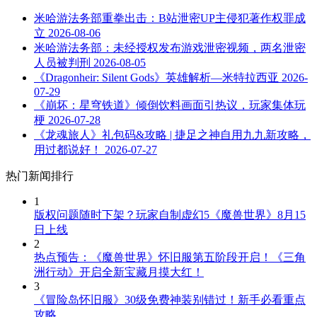
米哈游法务部重拳出击：B站泄密UP主侵犯著作权罪成
立
2026-08-06
米哈游法务部：未经授权发布游戏泄密视频，两名泄密
人员被判刑
2026-08-05
《Dragonheir: Silent Gods》英雄解析—米特拉西亚
2026-
07-29
《崩坏：星穹铁道》倾倒饮料画面引热议，玩家集体玩
梗
2026-07-28
《龙魂旅人》礼包码&攻略 | 捷足之神自用九九新攻略，
用过都说好！
2026-07-27
热门新闻排行
1
版权问题随时下架？玩家自制虚幻5《魔兽世界》8月15
日上线
2
热点预告：《魔兽世界》怀旧服第五阶段开启！《三角
洲行动》开启全新宝藏月摸大红！
3
《冒险岛怀旧服》30级免费神装别错过！新手必看重点
攻略