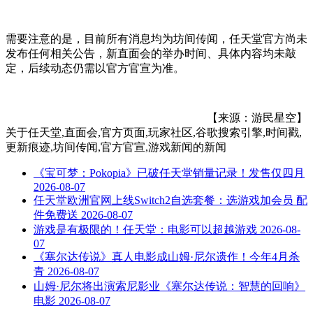
需要注意的是，目前所有消息均为坊间传闻，任天堂官方尚未
发布任何相关公告，新直面会的举办时间、具体内容均未敲
定，后续动态仍需以官方官宣为准。
【来源：游民星空】
关于
任天堂,直面会,官方页面,玩家社区,谷歌搜索引擎,时间戳,
更新痕迹,坊间传闻,官方官宣,游戏新闻
的新闻
《宝可梦：Pokopia》已破任天堂销量记录！发售仅四月
2026-08-07
任天堂欧洲官网上线Switch2自选套餐：选游戏加会员 配
件免费送
2026-08-07
游戏是有极限的！任天堂：电影可以超越游戏
2026-08-
07
《塞尔达传说》真人电影成山姆·尼尔遗作！今年4月杀
青
2026-08-07
山姆·尼尔将出演索尼影业《塞尔达传说：智慧的回响》
电影
2026-08-07