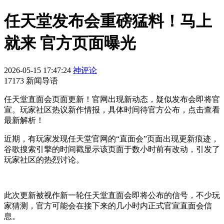
任天堂发布会重磅猛料！马上
就来 官方页面曝光
2026-05-15 17:47:24
神评论
17173 新闻导语
任天堂直面会页面更新！官网出现新动态，疑似发布会即将官
宣。玩家社区热议新作情报，具体时间待官方公布，点击查看
最新解析！
近期，有玩家发现任天堂官网的“直面会”页面出现更新痕迹，
谷歌搜索引擎的时间戳显示该页面于数小时前有改动，引发了
玩家社区的热烈讨论。
此次更新被视作新一轮任天堂直面会即将公布的信号，不少玩
家猜测，官方可能会在接下来的几小时内正式官宣直面会信
息。