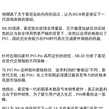
他嘲讽了关于索尼会砍内存的说法，认为30GB将是保证下一
代游戏体验的基础。
MLID强调，索尼曾在疫情全球蔓延、芯片极度短缺且供应链
危机比当前全球局势更严峻的背景下，依然以合理价格推出了
PS5，因此完全有能力在PS6时代再次完成硬件规格的跨越。
针对近期玩家对 PS5 Pro 高昂定价的担忧，MLID 分析了索尼
在世代交替期的不同策略：
与 PS5 Pro 这种面向硬核粉丝、追求利润的“奢侈品”不同，新
世代主机（如 PS6）在上市初期必须通过极具竞争力的价格来
巩固市场份额。
他指出，索尼每一代初期基本都是亏本销售硬件，真正的盈利
点在于软件销售。为了吸引用户进入生态，PS6将重拾这一策
略。
你认为 30GB 内存对于下一代 3A 大作来说是“标配”还是“过