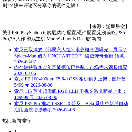
剩”？快来评论区分享你的硬件见解！
【来源：游民星空】
关于
PS6,PlayStation 6,索尼,内存配置,硬件配置,定价策略,PS5
Pro,3A大作,游戏主机,Moore's Law Is Dead
的新闻
索尼已取消的《邪恶六人组》电影概念图曝光，展示了
Spider-Man 踏入 UNCHARTED™: 盗贼传奇合辑 领域。
2026-08-07
内存短缺致2027年产能据传已售罄，市场需求远超供应
2026-08-06
索尼 FE 100-400mm F5.6-8 OSS 相机镜头上架，国行售
5499 元
2026-08-06
索尼 115 英寸超旗舰 RGB LED 电视 9 系 Ⅱ 新品上市：
149999 元
2026-08-06
索尼 PS5 Pro 推动 PSSR 2.0 普及：Beta 系统更新后自动
启用画质增强选项
2026-08-06
热门新闻排行
1