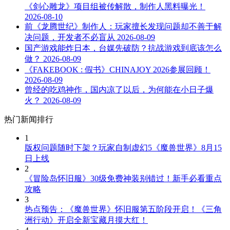
《剑心雕龙》项目组被传解散，制作人黑料曝光！
2026-08-10
前《龙腾世纪》制作人：玩家擅长发现问题却不善于解
决问题，开发者不必盲从
2026-08-09
国产游戏能炸日本，台媒先破防？抗战游戏到底该怎么
做？
2026-08-09
《FAKEBOOK : 假书》CHINAJOY 2026参展回顾！
2026-08-09
曾经的吃鸡神作，国内凉了以后，为何能在小日子爆
火？
2026-08-09
热门新闻排行
1
版权问题随时下架？玩家自制虚幻5《魔兽世界》8月15
日上线
2
《冒险岛怀旧服》30级免费神装别错过！新手必看重点
攻略
3
热点预告：《魔兽世界》怀旧服第五阶段开启！《三角
洲行动》开启全新宝藏月摸大红！