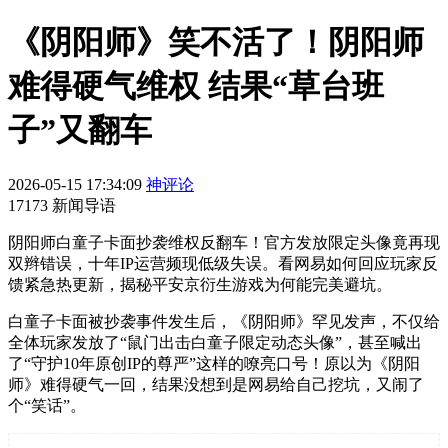
《阴阳师》笑不活了！阴阳师
难得硬气维权 结果“草台班
子”又翻车
2026-05-15 17:34:09
神评论
17173 新闻导语
阴阳师白童子卡面抄袭维权反翻车！官方发放限定头像竟再现
双辫错误，十年IP运营频现低级失误。看网易如何回应玩家反
馈紧急热更新，揭秘平安京衍生游戏为何能完美避坑。
白童子卡面被抄袭事件发生后，《阴阳师》罕见发声，不仅给
全体玩家发放了“鼠门出击白童子限定动态头像”，甚至喊出
了“守护10年原创IP的尊严”这样的嘹亮口号！原以为《阴阳
师》难得硬气一回，结果没想到是网易给自己挖坑，又闹了
个“笑话”。