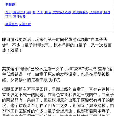
阴阳师
奇幻, 角色扮演, 半Q版, 2.5D, 回合, 大型多人在线, 应用内购买, 支持字幕, 解说
可用, 道具收费
查看更多
立即下载
昨日游戏更新后，玩家们第一时间登录游戏领取“白童子头
像”，不少白童子厨却发现，原本单辫的白童子，又一次被画
成了双辫！
其实这个“错误”已经不是第一次了，和“萤草”被写成“莹草”这
种低级错误一样，白童子原皮的发型设定，也是在反复被提
醒、反复修正的过程中频频踩坑。
据阴阳师博主万事屋回顾，早期上线的白童子一直存在建模与
立绘设定不统一的问题。在角色立绘和设定三视图中，白童子
的两鬓只有一条辫子，但建模却意外出现了两鬓都有辫子的情
况。这个错误甚至存在了四五年之久，期间除了游戏建模，由
ZEN工作室监修的许多白童子盒蛋周边，也都有着两条辫子。