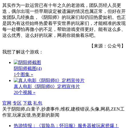
其实作为一款运营已有十年之久的老游戏，团队历经人员更
迭，偶尔出现一些早期设定被遗漏的情况也属正常，但好在开
发团队几经换血，《阴阳师》的玩家们却仍旧热爱如初。也正
是因为有这些始终热爱着平安世界的玩家们，才能精准的发现
每一处哪怕再微小的不足，帮助游戏变得更好。能有这么多、
这么优秀、这么好的玩家，网易你就偷着乐吧。
【来源：公众号】
我想了解这个游戏：
阴阳师截图
(4)
1个图集 »
真人电影《阴阳师0》定档宣传片
20个视频 »
官网
专区
下载
礼包
关于
阴阳师,白童子,抄袭事件,维权,建模错误,头像,网易,ZEN工
作室,玩家反馈,热更新
的新闻
热游情报：《冒险岛：怀旧服》服务器被玩家挤爆！