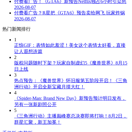
付费看广告！《GTA6》新预告Netflix独占6小时引众怒
2026-08-07
付费看广告？R星把《GTA6》预告卖给网飞 玩家炸锅
2026-08-07
热门新闻排行
1
正惊GIF：表情如此羞涩！美女这个表情太好看，直接
让人遐想连篇
2
版权问题随时下架？玩家自制虚幻5《魔兽世界》8月15
日上线
3
热点预告：《魔兽世界》怀旧服第五阶段开启！《三角
洲行动》开启全新宝藏月摸大红！
4
《Spider-Man: Brand New Day》新预告预计明日发布，
另有一张新剧照公开
5
《三角洲行动》主播巅峰赛总决赛即将打响！8月2日，
群星汇聚，新王加冕！