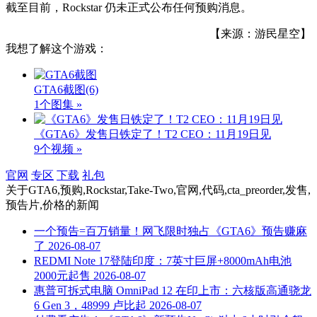
截至目前，Rockstar 仍未正式公布任何预购消息。
【来源：游民星空】
我想了解这个游戏：
GTA6截图
(6)
1个图集 »
《GTA6》发售日铁定了！T2 CEO：11月19日见
9个视频 »
官网
专区
下载
礼包
关于
GTA6,预购,Rockstar,Take-Two,官网,代码,cta_preorder,发售,
预告片,价格
的新闻
一个预告=百万销量！网飞限时独占《GTA6》预告赚麻
了
2026-08-07
REDMI Note 17登陆印度：7英寸巨屏+8000mAh电池
2000元起售
2026-08-07
惠普可拆式电脑 OmniPad 12 在印上市：六核版高通骁龙
6 Gen 3，48999 卢比起
2026-08-07