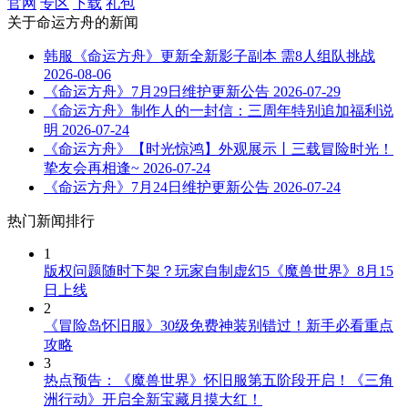
官网
专区
下载
礼包
关于
命运方舟
的新闻
韩服《命运方舟》更新全新影子副本 需8人组队挑战
2026-08-06
《命运方舟》7月29日维护更新公告
2026-07-29
《命运方舟》制作人的一封信：三周年特别追加福利说
明
2026-07-24
《命运方舟》【时光惊鸿】外观展示丨三载冒险时光！
挚友会再相逢~
2026-07-24
《命运方舟》7月24日维护更新公告
2026-07-24
热门新闻排行
1
版权问题随时下架？玩家自制虚幻5《魔兽世界》8月15
日上线
2
《冒险岛怀旧服》30级免费神装别错过！新手必看重点
攻略
3
热点预告：《魔兽世界》怀旧服第五阶段开启！《三角
洲行动》开启全新宝藏月摸大红！