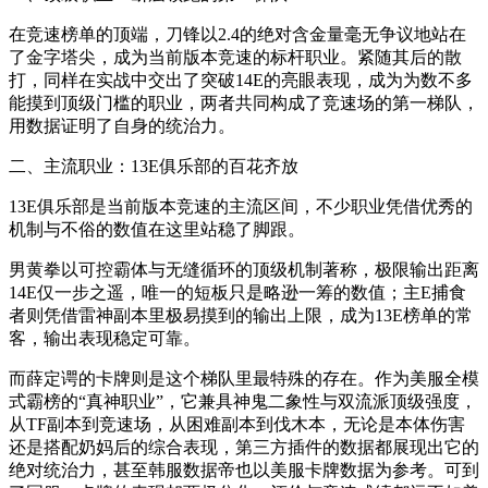
在竞速榜单的顶端，刀锋以2.4的绝对含金量毫无争议地站在
了金字塔尖，成为当前版本竞速的标杆职业。紧随其后的散
打，同样在实战中交出了突破14E的亮眼表现，成为为数不多
能摸到顶级门槛的职业，两者共同构成了竞速场的第一梯队，
用数据证明了自身的统治力。
二、主流职业：13E俱乐部的百花齐放
13E俱乐部是当前版本竞速的主流区间，不少职业凭借优秀的
机制与不俗的数值在这里站稳了脚跟。
男黄拳以可控霸体与无缝循环的顶级机制著称，极限输出距离
14E仅一步之遥，唯一的短板只是略逊一筹的数值；主E捕食
者则凭借雷神副本里极易摸到的输出上限，成为13E榜单的常
客，输出表现稳定可靠。
而薛定谔的卡牌则是这个梯队里最特殊的存在。作为美服全模
式霸榜的“真神职业”，它兼具神鬼二象性与双流派顶级强度，
从TF副本到竞速场，从困难副本到伐木本，无论是本体伤害
还是搭配奶妈后的综合表现，第三方插件的数据都展现出它的
绝对统治力，甚至韩服数据帝也以美服卡牌数据为参考。可到