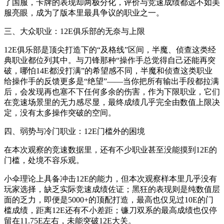
了国服，卡牌的表现却两极分化，评价与竞速成绩都远不如美
服亮眼，成为了版本里最具争议的职业之一。
三、大众职业：12E俱乐部的无奈与上限
12E俱乐部是顶尖打造下的“及格线”区间，半魔、侦查这类经
典职业都位列其中。与刀锋那种“操作手总觉得自己还能再突
破，哪怕14E都没打满”的希望感不同，半魔和侦查这类职业
给操作手的反馈更多是“绝望”——当你把所有输出手段都拉满
后，会发现再也塞不下任何多余的伤害，作为下限职业，它们
在竞速场景里的无力感尽显，最终成绩几乎完全由数值上限决
定，没有太多操作突破的空间。
四、弱势与冷门职业：12E门槛外的困境
在本次观察的竞速数据里，还有不少职业甚至没能摸到12E的
门槛，处境不容乐观。
小伞理论上具备冲击12E的能力，但本次观察样本里几乎没有
玩家选择，缺乏实际竞速成绩佐证；黑狂的表现则是纯数值层
面的乏力，即便是5000+的顶配打造，最高也仅见过10E的门
槛成绩，距离12E还有不小差距；镰刀双系的最高成绩也仅停
留在11.75E左右，未能突破12E大关。