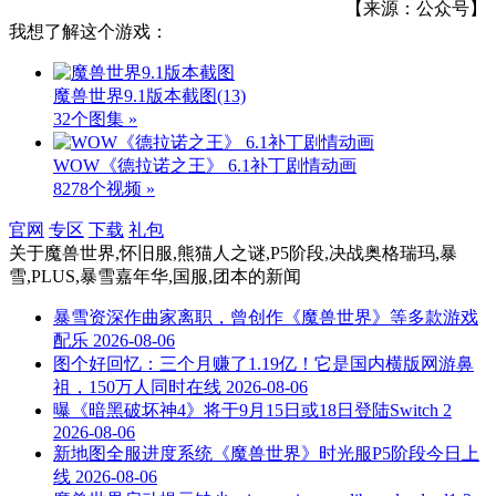
【来源：公众号】
我想了解这个游戏：
魔兽世界9.1版本截图
(13)
32个图集 »
WOW《德拉诺之王》 6.1补丁剧情动画
8278个视频 »
官网
专区
下载
礼包
关于
魔兽世界,怀旧服,熊猫人之谜,P5阶段,决战奥格瑞玛,暴
雪,PLUS,暴雪嘉年华,国服,团本
的新闻
暴雪资深作曲家离职，曾创作《魔兽世界》等多款游戏
配乐
2026-08-06
图个好回忆：三个月赚了1.19亿！它是国内横版网游鼻
祖，150万人同时在线
2026-08-06
曝《暗黑破坏神4》将于9月15日或18日登陆Switch 2
2026-08-06
新地图全服进度系统《魔兽世界》时光服P5阶段今日上
线
2026-08-06