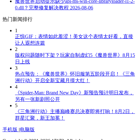
魔兽世界启动提示缺少api-ms-win-core-libraryloader-l1-2-
0.dll？完整修复解决教程
2026-08-06
热门新闻排行
1
正惊GIF：表情如此羞涩！美女这个表情太好看，直接
让人遐想连篇
2
版权问题随时下架？玩家自制虚幻5《魔兽世界》8月15
日上线
3
热点预告：《魔兽世界》怀旧服第五阶段开启！《三角
洲行动》开启全新宝藏月摸大红！
4
《Spider-Man: Brand New Day》新预告预计明日发布，
另有一张新剧照公开
5
《三角洲行动》主播巅峰赛总决赛即将打响！8月2日，
群星汇聚，新王加冕！
手机版
|
电脑版