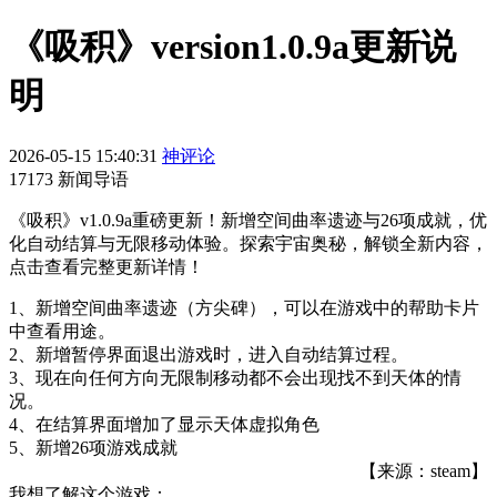
《吸积》version1.0.9a更新说
明
2026-05-15 15:40:31
神评论
17173 新闻导语
《吸积》v1.0.9a重磅更新！新增空间曲率遗迹与26项成就，优
化自动结算与无限移动体验。探索宇宙奥秘，解锁全新内容，
点击查看完整更新详情！
1、新增空间曲率遗迹（方尖碑），可以在游戏中的帮助卡片
中查看用途。
2、新增暂停界面退出游戏时，进入自动结算过程。
3、现在向任何方向无限制移动都不会出现找不到天体的情
况。
4、在结算界面增加了显示天体虚拟角色
5、新增26项游戏成就
【来源：steam】
我想了解这个游戏：