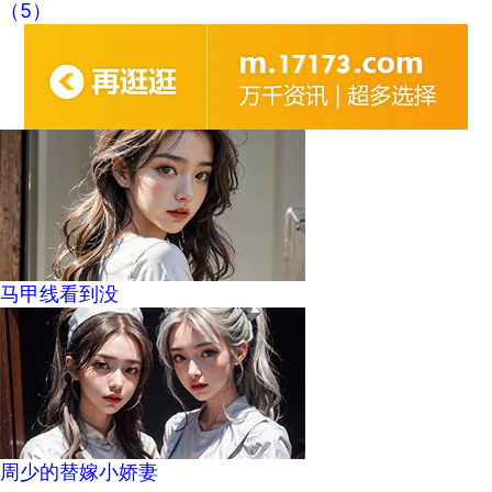
（5）
马甲线看到没
周少的替嫁小娇妻