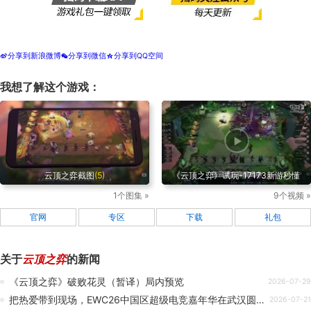
分享到新浪微博
分享到微信
分享到QQ空间
t
w
z
我想了解这个游戏：
云顶之弈截图
(5)
《云顶之弈》试玩-17173新游秒懂
1个图集 »
9个视频 »
官网
专区
下载
礼包
关于
云顶之弈
的新闻
《云顶之弈》破败花灵（暂译）局内预览
2026-07-29
把热爱带到现场，EWC26中国区超级电竞嘉年华在武汉圆满落幕！
2026-07-21