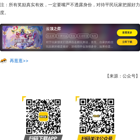
注：所有奖励真实有效，一定要嘴严不透露身份，对待平民玩家把握好力
度。
云顶之弈
查看更多
自走棋
卡牌对战
竞技
英雄联盟
海外
对于玩家朋友们选择自走棋玩来说，首先，自家的粉丝
立即下载
玩自家的都是最好，游戏情怀会加很多分，如果你是
《DOTA 2》的粉丝，玩完《刀塔霸业》再来《云顶之
弈》，你获得的体验肯定不佳。若玩家朋友单纯想玩自
走棋，那么两者都差不多，都很让人上瘾。若是更爱策
再逛逛>>
略性，《刀塔霸业》小胜一筹，偏好对决的话，《云顶
之弈》更有乐趣。
【来源：公众号】