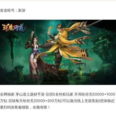
发送暗号：新游
全网独家 茅山道士题材手游 仅招5名特权玩家 开局给你充50000+1000
万钻 后续每天给你充20000+200万钻(可以激活线上充值奖励)想体验赶
紧扫码加客服领取，名额有限！