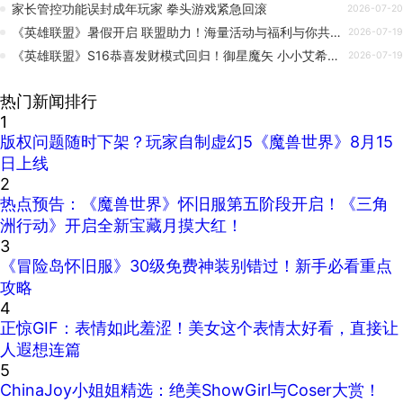
家长管控功能误封成年玩家 拳头游戏紧急回滚
2026-07-20
《英雄联盟》暑假开启 联盟助力！海量活动与福利与你共度暑假！
2026-07-19
《英雄联盟》S16恭喜发财模式回归！御星魔矢 小小艾希、不朽阿狸等全新小小英雄上架云顶！
2026-07-19
热门新闻排行
1
版权问题随时下架？玩家自制虚幻5《魔兽世界》8月15
日上线
2
热点预告：《魔兽世界》怀旧服第五阶段开启！《三角
洲行动》开启全新宝藏月摸大红！
3
《冒险岛怀旧服》30级免费神装别错过！新手必看重点
攻略
4
正惊GIF：表情如此羞涩！美女这个表情太好看，直接让
人遐想连篇
5
ChinaJoy小姐姐精选：绝美ShowGirl与Coser大赏！