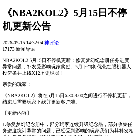
《NBA2KOL2》5月15日不停
机更新公告
2026-05-15 14:32:04
神评论
17173 新闻导语
NBA2KOL2 5月15日不停机更新：修复梦幻纪念册任务进度
异常问题，补发受影响玩家奖励。5月下旬将优化红眼机器人
投篮条并上线X12历史球员！
亲爱的玩家：
《NBA2KOL2》将在
5
月
1
5
日6:30-9:00之间进行不停机更新，
结束后需要玩家下线并更新客户端。
【
更新内容
】
1.
修复
梦幻
纪念册
中
，
部分
玩家
连续
升级
纪念品
，
部分
收集
任
务
进度
统计
异常
的
问题
，
已经
受到
影响
的
玩家
我们
为
其
补发
相