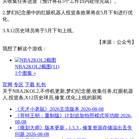
关
收集
任务
进度
（
预计
将在5个工作日内
处理
完成
）
。
2.
梦幻
纪念册
中
的
红眼
机器人
投篮条
效果
将在
5
月
下旬
进行
优
化
。
3.
X
1
2
历史
球员
将于
5
月
下旬
上线
。
【来源：公众号】
我想了解这个游戏：
NBA2KOL2截图
(11)
1个图集 »
官网
专区
下载
礼包
关于
NBA2KOL2,不停机更新,梦幻纪念册,收集任务,红眼机器
人,投篮条,X12历史球员,修复,优化,上线
的新闻
《天才小老鼠》2026主流版本
2026-08-08
《哥特王朝：重制版》计划追加拍照模式等功能
2026-
08-08
《规划大师》版本更新 - 1.5.3 - 修复资源存储溢出丢失
问题
2026-08-08