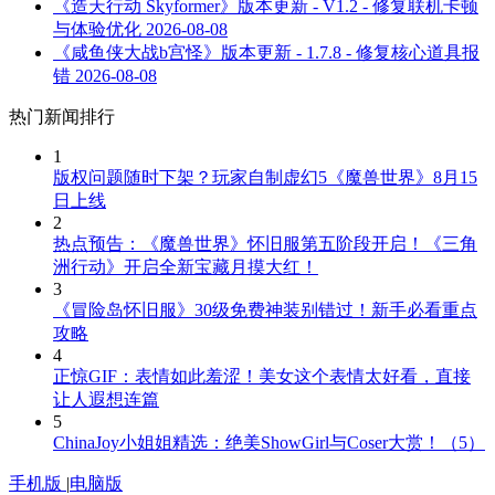
《造天行动 Skyformer》版本更新 - V1.2 - 修复联机卡顿
与体验优化
2026-08-08
《咸鱼侠大战b宫怪》版本更新 - 1.7.8 - 修复核心道具报
错
2026-08-08
热门新闻排行
1
版权问题随时下架？玩家自制虚幻5《魔兽世界》8月15
日上线
2
热点预告：《魔兽世界》怀旧服第五阶段开启！《三角
洲行动》开启全新宝藏月摸大红！
3
《冒险岛怀旧服》30级免费神装别错过！新手必看重点
攻略
4
正惊GIF：表情如此羞涩！美女这个表情太好看，直接
让人遐想连篇
5
ChinaJoy小姐姐精选：绝美ShowGirl与Coser大赏！（5）
手机版
|
电脑版