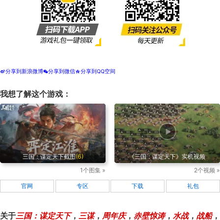
分享到新浪微博
分享到微信
分享到QQ空间
t
w
z
我想了解这个游戏：
三国：谋定天下截图
(6)
《三国：谋定天下》实机视频
1个图集 »
2个视频 »
官网
专区
下载
礼包
关于
三国：谋定天下
，
三谋
，
周年庆
，
赤壁惊涛
，
水战
，
战船
，