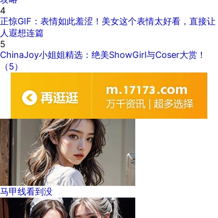
4
正惊GIF：表情如此羞涩！美女这个表情太好看，直接让
人遐想连篇
5
ChinaJoy小姐姐精选：绝美ShowGirl与Coser大赏！
（5）
马甲线看到没