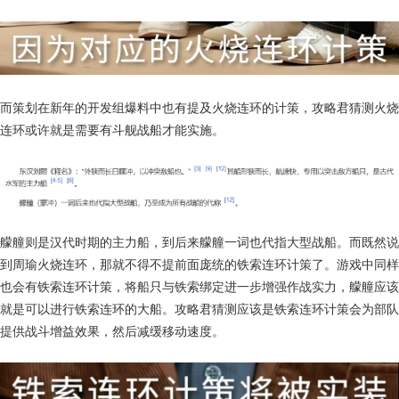
而策划在新年的开发组爆料中也有提及火烧连环的计策，攻略君猜测火烧
连环或许就是需要有斗舰战船才能实施。
艨艟则是汉代时期的主力船，到后来艨艟一词也代指大型战船。而既然说
到周瑜火烧连环，那就不得不提前面庞统的铁索连环计策了。游戏中同样
也会有铁索连环计策，将船只与铁索绑定进一步增强作战实力，艨艟应该
就是可以进行铁索连环的大船。攻略君猜测应该是铁索连环计策会为部队
提供战斗增益效果，然后减缓移动速度。