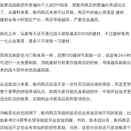
如果说战船部件更偏向个人的DIY组装，那船坞商店则更偏向养成玩法
了。从爆料来看，船坞商店本身可以升级。商店中的核心资源是 建材，
建材会每小时固定产出，商店等级越高，产量也会越高。
除此之外，玩家每天还可通过战斗获取最高5000的建材。不过建材每周
一七点会重置，最多只可保留一万建材。
而商店刷新也与门客体系一样，花费100建材可刷新一次，或是每24小时
可进行一次免费刷新。消耗建材可积累升级商店的经验，等级越高刷新出
来的战斗部件则也就越高级。
从这套设计来看，船坞商店应该不是一次性买完就结束的系统，而是贯穿
整个赛季的持续养成玩法。前期大家可能先凑基础部件，中期开始追求更
适合队伍的效果，后期则会冲更高品质和更优组合。
功略君在此也猜测下，船坞商店等级的提高也会发放其他不同的奖励，比
如参考S14赛季名望等级提升会发放鸡腿、书简、影本战法等，船坞商店
后续说不定也会有类似的阶段性奖励。当然，这部分目前还只是攻略君个