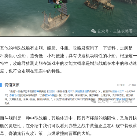
其他的特殊战船有走舸、艨艟、斗舰。攻略君查询了一下资料，走舸是一
种类似小渔船，造价低，小巧便捷，具有快速机动特性的小船。根据这一
特性，攻略君猜测走舸在游戏中的功能大概率是增加战船在水中的移动速
度，也符合走舸在现实中的特性。
而斗舰则是一种中型战船，其船体适中，既具有楼船的稳固性，又兼具快
艇的灵敏性，在介绍中我们可以看到赤壁之战中黄盖正是在斗舰中装载薪
草、膏油施行火攻计策，点燃后撞向曹军的大船。