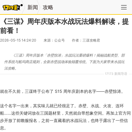
新闻
攻略
《三谋》周年庆版本水战玩法爆料解读，提
前看！
2026-05-15 14:24:20
来源：公众号
作者：三谋攻略君
《三谋》周年庆版本「赤壁惊涛」水战玩法重磅爆料！揭秘战船类型、部
件系统与船坞商店规则，全新赤壁战场体验颠覆传统。下面为大家带来水战玩
法攻略。
17173 新闻导语
就在不久前，三谋终于公布了 S15 周年庆剧本的名字——赤壁惊涛。
这个名字一出来，其实味儿就已经很足了。赤壁、水战、火攻、连环
船……这些关键词放在三国题材里，天然就自带想象空间。再加上官方同
步开放了前瞻服报名，之前一直藏着的水战玩法，也终于露出了一些信
息。