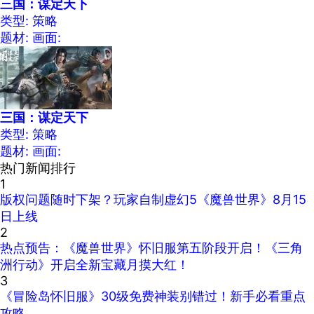
三国：谋定天下
类型: 策略
题材:
画面:
三国：谋定天下
类型: 策略
题材:
画面:
热门新闻排行
1
版权问题随时下架？玩家自制虚幻5《魔兽世界》8月15
日上线
2
热点预告：《魔兽世界》怀旧服第五阶段开启！《三角
洲行动》开启全新宝藏月摸大红！
3
《冒险岛怀旧服》30级免费神装别错过！新手必看重点
攻略