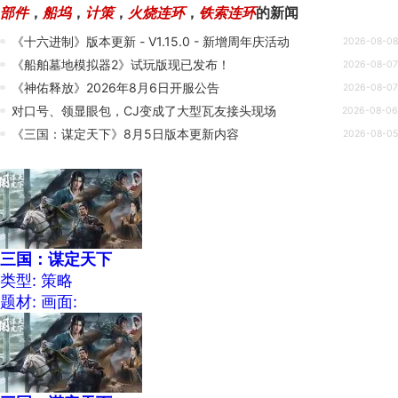
部件
，
船坞
，
计策
，
火烧连环
，
铁索连环
的新闻
《十六进制》版本更新 - V1.15.0 - 新增周年庆活动
2026-08-08
《船舶墓地模拟器2》试玩版现已发布！
2026-08-07
《神佑释放》2026年8月6日开服公告
2026-08-07
对口号、领显眼包，CJ变成了大型瓦友接头现场
2026-08-06
《三国：谋定天下》8月5日版本更新内容
2026-08-05
三国：谋定天下
类型: 策略
题材:
画面: