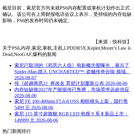
截至目前，索尼官方尚未就PS6内存配置或掌机计划作出正式
确认。该公司在上周财报电话会议上表示，受持续的内存短缺
影响，PS6的发布时间仍未确定。
【来源：快科技】
关于
PS6,内存,索尼,掌机,主机,LPDDR5X,Kepler,Moore’s Law is
Dead,NeoGAF,爆料
的新闻
索尼已取消的《邪恶六人组》电影概念图曝光，展示了
Spider-Man 踏入 UNCHARTED™: 盗贼传奇合辑 领域。
2026-08-07
传《超越善恶2》将改名 育碧计划重新公布
2026-08-06
内存短缺致2027年产能据传已售罄，市场需求远超供应
2026-08-06
索尼 FE 100-400mm F5.6-8 OSS 相机镜头上架，国行售
5499 元
2026-08-06
索尼 115 英寸超旗舰 RGB LED 电视 9 系 Ⅱ 新品上市：
149999 元
2026-08-06
热门新闻排行