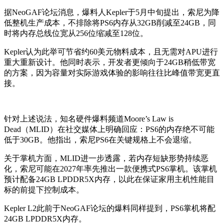
据NeoGAF论坛消息，爆料人Kepler于5月中旬提出，索尼为降
低整机生产成本，不排除将PS6内存从32GB削减至24GB，同
时将内存总线位宽从256位缩减至128位。
Kepler认为此举可节省约60美元物料成本，且无需对APU进行
重大重新设计。他同时表示，开发者更倾向于24GB稍低带宽
的方案，因为容量对实际游戏体验的影响往往比峰值带宽更直
接。
针对上述说法，知名硬件爆料频道Moore’s Law is
Dead（MLID）在社交媒体上明确回应：PS6的内存绝不可能
低于30GB。他指出，索尼PS6在关键规格上不会退缩。
关于掌机方面，MLID进一步透露，若内存短缺形势持续恶
化，索尼可能在2027年率先推出一款便携式PS6掌机。该掌机
预计配备24GB LPDDR5X内存，以此在保证家用主机性能目
标的前提下控制成本。
Kepler L2此前于NeoGAF论坛的爆料同样提到，PS6掌机将配
24GB LPDDR5X内存。